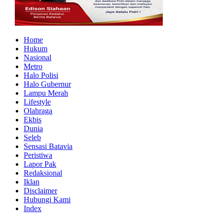
Home
Hukum
Nasional
Metro
Halo Polisi
Halo Gubernur
Lampu Merah
Lifestyle
Olahraga
Ekbis
Dunia
Seleb
Sensasi Batavia
Peristiwa
Lapor Pak
Redaksional
Iklan
Disclaimer
Hubungi Kami
Index