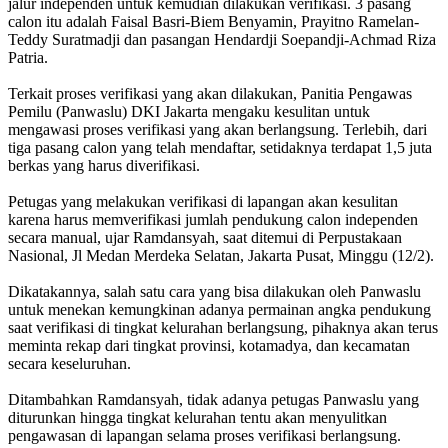
jalur independen untuk kemudian dilakukan verifikasi. 3 pasang
calon itu adalah Faisal Basri-Biem Benyamin, Prayitno Ramelan-
Teddy Suratmadji dan pasangan Hendardji Soepandji-Achmad Riza
Patria.
Terkait proses verifikasi yang akan dilakukan, Panitia Pengawas
Pemilu (Panwaslu) DKI Jakarta mengaku kesulitan untuk
mengawasi proses verifikasi yang akan berlangsung. Terlebih, dari
tiga pasang calon yang telah mendaftar, setidaknya terdapat 1,5 juta
berkas yang harus diverifikasi.
Petugas yang melakukan verifikasi di lapangan akan kesulitan
karena harus memverifikasi jumlah pendukung calon independen
secara manual, ujar Ramdansyah, saat ditemui di Perpustakaan
Nasional, Jl Medan Merdeka Selatan, Jakarta Pusat, Minggu (12/2).
Dikatakannya, salah satu cara yang bisa dilakukan oleh Panwaslu
untuk menekan kemungkinan adanya permainan angka pendukung
saat verifikasi di tingkat kelurahan berlangsung, pihaknya akan terus
meminta rekap dari tingkat provinsi, kotamadya, dan kecamatan
secara keseluruhan.
Ditambahkan Ramdansyah, tidak adanya petugas Panwaslu yang
diturunkan hingga tingkat kelurahan tentu akan menyulitkan
pengawasan di lapangan selama proses verifikasi berlangsung.