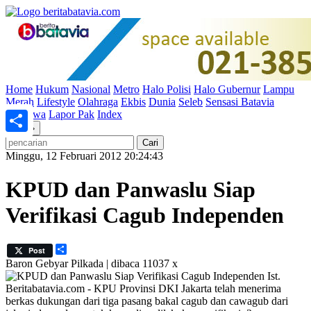
Home
Hukum
Nasional
Metro
Halo Polisi
Halo Gubernur
Lampu
Merah
Lifestyle
Olahraga
Ekbis
Dunia
Seleb
Sensasi Batavia
Peristiwa
Lapor Pak
Index
«
»
Share
Minggu, 12 Februari 2012 20:24:43
KPUD dan Panwaslu Siap
Verifikasi Cagub Independen
Share
Post
Baron
Gebyar Pilkada | dibaca 11037 x
Ist.
Beritabatavia.com -
KPU Provinsi DKI Jakarta telah menerima
berkas dukungan dari tiga pasang bakal cagub dan cawagub dari