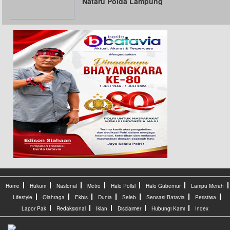
Nataru Polda Lampung
Home
Hukum
Nasional
Metro
Halo Polisi
Halo Gubernur
Lampu Merah
Lifestyle
Olahraga
Ekbis
Dunia
Seleb
Sensasi Batavia
Peristiwa
Lapor Pak
Redaksional
Iklan
Disclaimer
Hubungi Kami
Index