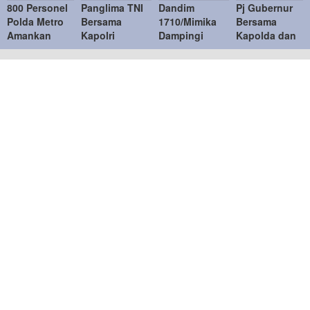
800 Personel
Panglima TNI
Dandim
Pj Gubernur
Polda Metro
Bersama
1710/Mimika
Bersama
Amankan
Kapolri
Dampingi
Kapolda dan
Rekap Suara
Dampingi
Wakapolda
Pangdam
Pilkada
Menkopolkam
Papua Pantau
Jaya Tinjau
Serentak 2024
Monitoring
Langsung
Kesiapan TPS
Pilkada 2024
Pemungutan
Asrama
Suara
Brimob