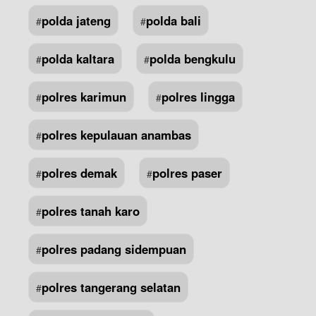
polda jateng
polda bali
#
#
polda kaltara
polda bengkulu
#
#
polres karimun
polres lingga
#
#
polres kepulauan anambas
#
polres demak
polres paser
#
#
polres tanah karo
#
polres padang sidempuan
#
polres tangerang selatan
#