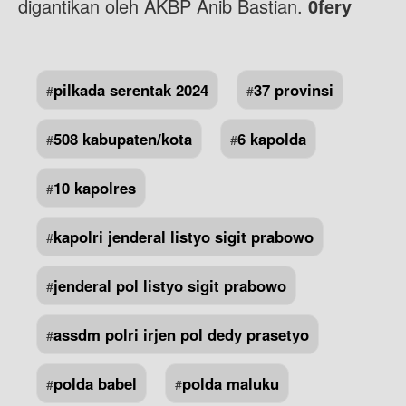
digantikan oleh AKBP Anib Bastian.
0
fery
pilkada serentak 2024
37 provinsi
#
#
508 kabupaten/kota
6 kapolda
#
#
10 kapolres
#
kapolri jenderal listyo sigit prabowo
#
jenderal pol listyo sigit prabowo
#
assdm polri irjen pol dedy prasetyo
#
polda babel
polda maluku
#
#