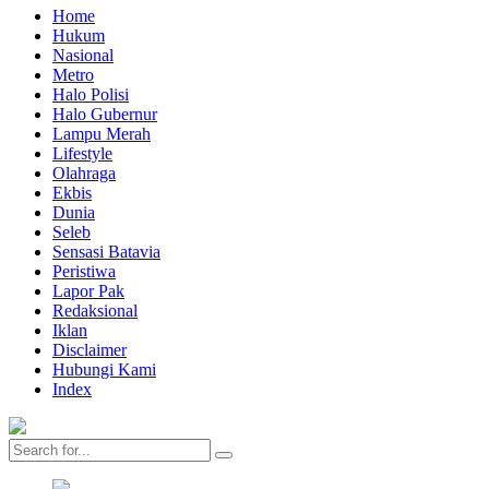
Home
Hukum
Nasional
Metro
Halo Polisi
Halo Gubernur
Lampu Merah
Lifestyle
Olahraga
Ekbis
Dunia
Seleb
Sensasi Batavia
Peristiwa
Lapor Pak
Redaksional
Iklan
Disclaimer
Hubungi Kami
Index