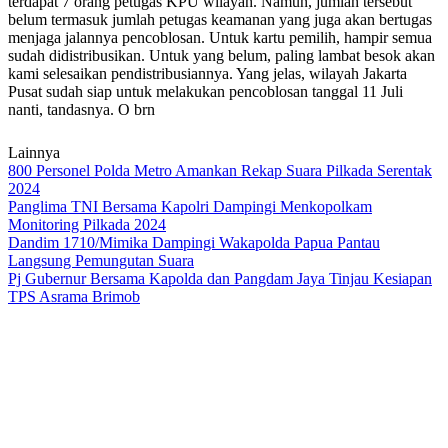
terdapat 7 orang petugas KPU wilayah. Namun, jumlah tersebut
belum termasuk jumlah petugas keamanan yang juga akan bertugas
menjaga jalannya pencoblosan. Untuk kartu pemilih, hampir semua
sudah didistribusikan. Untuk yang belum, paling lambat besok akan
kami selesaikan pendistribusiannya. Yang jelas, wilayah Jakarta
Pusat sudah siap untuk melakukan pencoblosan tanggal 11 Juli
nanti, tandasnya. O brn
Lainnya
800 Personel Polda Metro Amankan Rekap Suara Pilkada Serentak
2024
Panglima TNI Bersama Kapolri Dampingi Menkopolkam
Monitoring Pilkada 2024
Dandim 1710/Mimika Dampingi Wakapolda Papua Pantau
Langsung Pemungutan Suara
Pj Gubernur Bersama Kapolda dan Pangdam Jaya Tinjau Kesiapan
TPS Asrama Brimob