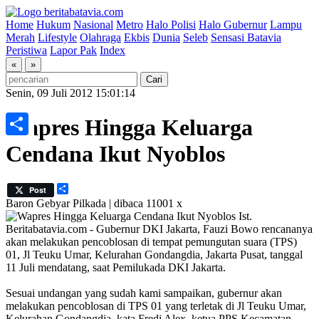
Home
Hukum
Nasional
Metro
Halo Polisi
Halo Gubernur
Lampu
Merah
Lifestyle
Olahraga
Ekbis
Dunia
Seleb
Sensasi Batavia
Peristiwa
Lapor Pak
Index
«
»
Senin, 09 Juli 2012 15:01:14
Wapres Hingga Keluarga
Share
Cendana Ikut Nyoblos
Share
Post
Baron
Gebyar Pilkada | dibaca 11001 x
Ist.
Beritabatavia.com -
Gubernur DKI Jakarta, Fauzi Bowo rencananya
akan melakukan pencoblosan di tempat pemungutan suara (TPS)
01, Jl Teuku Umar, Kelurahan Gondangdia, Jakarta Pusat, tanggal
11 Juli mendatang, saat Pemilukada DKI Jakarta.
Sesuai undangan yang sudah kami sampaikan, gubernur akan
melakukan pencoblosan di TPS 01 yang terletak di Jl Teuku Umar,
Kelurahan Gondangdia, kata Fredi Alex, ketua PPS Kecamatan