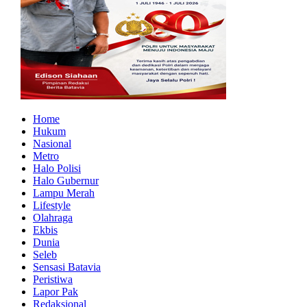
Home
Hukum
Nasional
Metro
Halo Polisi
Halo Gubernur
Lampu Merah
Lifestyle
Olahraga
Ekbis
Dunia
Seleb
Sensasi Batavia
Peristiwa
Lapor Pak
Redaksional