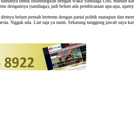
ng namanya untuk disandingkan dengan wakil Sandiaga Uno, mantan ka
emu dengannya (sandiaga), jadi belum ada pembicaraan apa-apa, ujarny
ini dirinya belum pernah bertemu dengan partai politik manapun dan m
esia. Nggak ada. Liat saja ya nanti. Sekarang tanggung jawab saya kan