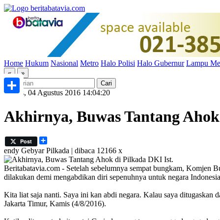
Home
Hukum
Nasional
Metro
Halo Polisi
Halo Gubernur
Lampu Me
«
»
Kamis, 04 Agustus 2016 14:04:20
Share
Akhirnya, Buwas Tantang Ahok
Share
Post
endy
Gebyar Pilkada | dibaca 12166 x
Ist.
Beritabatavia.com -
Setelah sebelumnya sempat bungkam, Komjen Bu
dilakukan demi mengabdikan diri sepenuhnya untuk negara Indonesia
Kita liat saja nanti. Saya ini kan abdi negara. Kalau saya ditugas
Jakarta Timur, Kamis (4/8/2016).