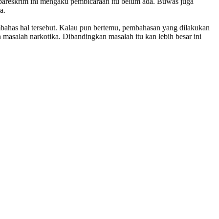
bareskrim ini mengaku pembicaraan itu belum ada. Buwas juga
a.
embahas hal tersebut. Kalau pun bertemu, pembahasan yang dilakukan
 masalah narkotika. Dibandingkan masalah itu kan lebih besar ini