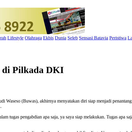
rah
Lifestyle
Olahraga
Ekbis
Dunia
Seleb
Sensasi Batavia
Peristiwa
La
 di Pilkada DKI
di Waseso (Buwas), akhirnya menyatakan diri siap menjadi penantan
.
kan dalam tugas pengabdian apa saja, ya saya siap melakukan. Tugas a