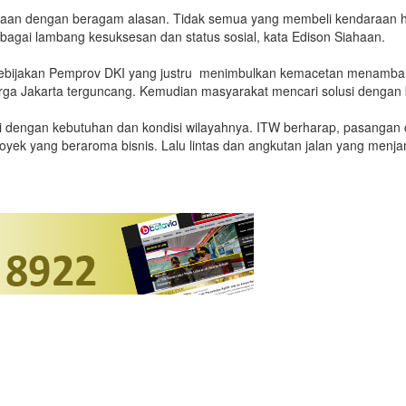
raan dengan beragam alasan. Tidak semua yang membeli kendaraan ha
gai lambang kesuksesan dan status sosial, kata Edison Siahaan.
ijakan Pemprov DKI yang justru menimbulkan kemacetan menambah pe
warga Jakarta terguncang. Kemudian masyarakat mencari solusi dengan 
i dengan kebutuhan dan kondisi wilayahnya. ITW berharap, pasangan
 proyek yang beraroma bisnis. Lalu lintas dan angkutan jalan yang me