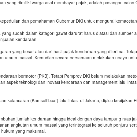
n yang dimiliki warga asal membayar pajak, adalah pasangan calon G
ata kepedulian dan pemahaman Gubernur DKI untuk mengurai kemacetan,
a yang sudah dalam katagori gawat darurat harus diatasi dari sumbe
enjualan kendaraan.
aran yang besar atau dari hasil pajak kendaraan yang diterima. Teta
an umum massal. Kemudian secara bersamaan melakukan upaya untuk me
endaraan bermotor (PKB). Tetapi Pemprov DKI belum melakukan metoda
an aspek teknologi dan inovasi kendaraan dan management lalu lintas 
an,kelancaran (Kamseltibcar) lalu lintas di Jakarta, dipicu kebijaka
mbuhan jumlah kendaraan hingga ideal dengan daya tampung ruas ja
nan angkutan umum massal yang terintegrasi ke seluruh penjuru serta
an hukum yang maksimal.