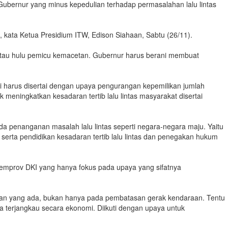
ubernur yang minus kepedulian terhadap permasalahan lalu lintas
 kata Ketua Presidium ITW, Edison Siahaan, Sabtu (26/11).
r atau hulu pemicu kemacetan. Gubernur harus berani membuat
pi harus disertai dengan upaya pengurangan kepemilikan jumlah
ningkatkan kesadaran tertib lalu lintas masyarakat disertai
 penanganan masalah lalu lintas seperti negara-negara maju. Yaitu
serta pendidikan kesadaran tertib lalu lintas dan penegakan hukum
n Pemprov DKI yang hanya fokus pada upaya yang sifatnya
lan yang ada, bukan hanya pada pembatasan gerak kendaraan. Tentu
 terjangkau secara ekonomi. Diikuti dengan upaya untuk