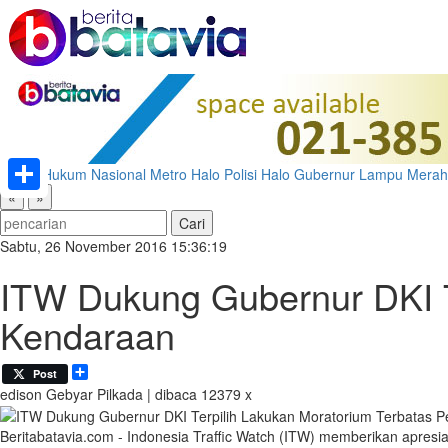
Home
Hukum
Nasional
Metro
Halo Polisi
Halo Gubernur
Lampu Merah
«
»
Share
Sabtu, 26 November 2016 15:36:19
ITW Dukung Gubernur DKI T
Kendaraan
Share
Post
edison
Gebyar Pilkada | dibaca 12379 x
Beritabatavia.com -
Indonesia Traffic Watch (ITW) memberikan apresi