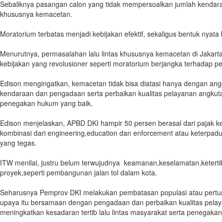
Sebaliknya pasangan calon yang tidak mempersoalkan jumlah kendaraa
khususnya kemacetan.
Moratorium terbatas menjadi kebijakan efektif, sekaligus bentuk ny
Menurutnya, permasalahan lalu lintas khususnya kemacetan di Jakart
kebijakan yang revolusioner seperti moratorium berjangka terhadap p
Edison mengingatkan, kemacetan tidak bisa diatasi hanya dengan angg
kendaraan dan pengadaan serta perbaikan kualitas pelayanan angkut
penegakan hukum yang baik.
Edison menjelaskan, APBD DKI hampir 50 persen berasal dari pajak k
kombinasi dari engineering,education dan enforcement atau keterpadu
yang tegas.
ITW menilai, justru belum terwujudnya keamanan,keselamatan,ketertib
proyek,seperti pembangunan jalan tol dalam kota.
Seharusnya Pemprov DKI melakukan pembatasan populasi atau pertu
upaya itu bersamaan dengan pengadaan dan perbaikan kualitas pelaya
meningkatkan kesadaran tertib lalu lintas masyarakat serta penegak