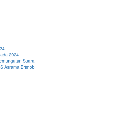
024
kada 2024
Pemungutan Suara
PS Asrama Brimob