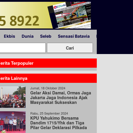
Ekbis
Dunia
Seleb
Sensasi Batavia
Peristiwa
Lapor
erita Terpopuler
erita Lainnya
Jumat, 18 Oktober 2024
Gelar Aksi Damai, Ormas Jaga
Jakarta Jaga Indonesia Ajak
Masyarakat Sukseskan
Pilkada Serentak
Rabu, 25 September 2024
KPU Yahukimo Bersama
Dandim 1715/Yhk dan Tiga
Pilar Gelar Deklarasi Pilkada
Damai 2024