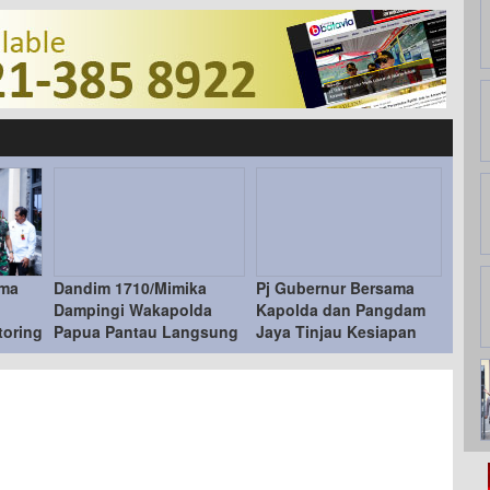
ama
Dandim 1710/Mimika
Pj Gubernur Bersama
Dampingi Wakapolda
Kapolda dan Pangdam
oring
Papua Pantau Langsung
Jaya Tinjau Kesiapan
Pemungutan Suara
TPS Asrama Brimob