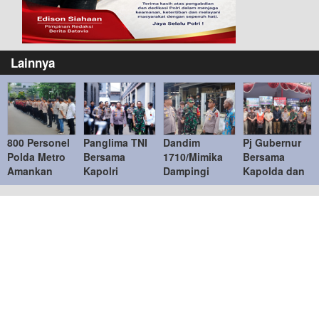
Lainnya
800 Personel
Panglima TNI
Dandim
Pj Gubernur
Polda Metro
Bersama
1710/Mimika
Bersama
Amankan
Kapolri
Dampingi
Kapolda dan
Rekap Suara
Dampingi
Wakapolda
Pangdam
Pilkada
Menkopolkam
Papua Pantau
Jaya Tinjau
Serentak 2024
Monitoring
Langsung
Kesiapan TPS
Pilkada 2024
Pemungutan
Asrama
Suara
Brimob