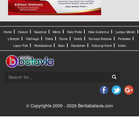
Home
Hukum
Nasional
Metro
Halo Polisi
Halo Gubernur
Lampu Merah
Lifestyle
Olahraga
Ekbis
Dunia
Seleb
Sensasi Batavia
Peristiwa
Lapor Pak
Redaksional
Iklan
Disclaimer
Hubungi Kami
Index
© Copyrights 2009 - 2026 Beritabatavia.com