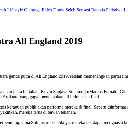
rah
Lifestyle
Olahraga
Ekbis
Dunia
Seleb
Sensasi Batavia
Peristiwa
La
tra All England 2019
ara ganda putra di All England 2019, setelah memenangkan partai fi
 kekalahan juara bertahan, Kevin Sanjaya Sukamuljo/Marcus Fernaldi Gi
 Ardianto yang gagal menciptakan all Indonesian final.
s keraguan publik akan performa mereka di final. Seperti diinformas
yakinkan, mereka terus di bawah tekanan.
bendung. Chia/Soh justru sebaliknya, mereka tak dapat menguasai kead