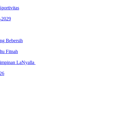
portivitas
-2029
ng Bebersih
tu Fitnah
mimpinan LaNyalla
26