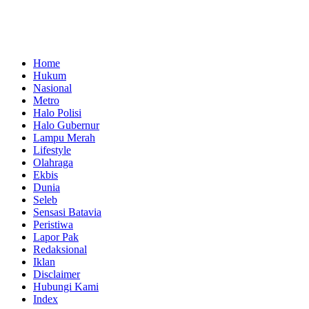
Home
Hukum
Nasional
Metro
Halo Polisi
Halo Gubernur
Lampu Merah
Lifestyle
Olahraga
Ekbis
Dunia
Seleb
Sensasi Batavia
Peristiwa
Lapor Pak
Redaksional
Iklan
Disclaimer
Hubungi Kami
Index