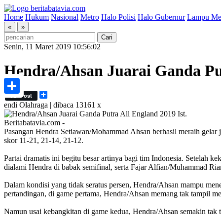
Home
Hukum
Nasional
Metro
Halo Polisi
Halo Gubernur
Lampu Me
«
»
Senin, 11 Maret 2019 10:56:02
Hendra/Ahsan Juarai Ganda Pu
Share
Post
Share
endi
Olahraga | dibaca 13161 x
Ist.
Beritabatavia.com -
Pasangan Hendra Setiawan/Mohammad Ahsan berhasil meraih gelar ju
skor 11-21, 21-14, 21-12.
Partai dramatis ini begitu besar artinya bagi tim Indonesia. Setelah
dialami Hendra di babak semifinal, serta Fajar Alfian/Muhammad Rian
Dalam kondisi yang tidak seratus persen, Hendra/Ahsan mampu menepi
pertandingan, di game pertama, Hendra/Ahsan memang tak tampil me
Namun usai kebangkitan di game kedua, Hendra/Ahsan semakin tak ter