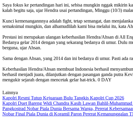
Saya fokus ke pertandingan hari ini, sebisa mungkin nggak mikirin kak
kalah begitu saja, ujar Hendra usai pertandingan, Minggu (10/3) mal
Kunci kemenangannnya adalah fight, tetap semangat, dan menjalankan
semaksimal mungkin, dan alhamudlilah kami bisa melalui itu, kata Ah
Prestasi ini merupakan ulangan keberhasilan Hendra/Ahsan di All En
Bedanya gelar 2014 dengan yang sekarang bedanya di umur. Dulu mud
berguna, ujar Ahsan.
Sama dengan Ahsan, yang 2014 dan ini bedanya di umur. Pasti ada rasa 
Keberhasilan Hendra/Ahsan membuat Indonesia berhasil menyambung t
berhasil menjadi juara, dilanjutkan dengan pasangan ganda putra K
mengukir sejarah dengan mencetak gelar hat-trick. 0 DAY
Lainnya
Kapolri Resmi Tutup Kejuaraan Bulu Tangkis Kapolri Cup 2026
Kapolri Duet Bareng Widi Chandra Kasih Lawan Bahlil-Muhammad 
Pangkostrad Nobar Piala Dunia Bersama Warga, Pererat Kebersama
Nobar Final Piala Dunia di Koramil Paron Pererat Kemanunggalan 