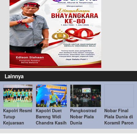
Lainnya
Kapolri Resmi
Kapolri Duet
Pangkostrad
Nobar Final
Tutup
Bareng Widi
Nobar Piala
Piala Dunia di
Kejuaraan
Chandra Kasih
Dunia
Koramil Paron
Bulu Tangkis
Lawan Bahlil-
Bersama
Pererat
Kapolri Cup
Muhammad di
Warga, Pererat
Kemanunggala