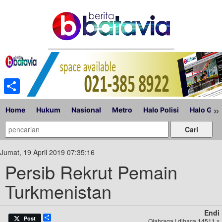
Share
»
Home
Hukum
Nasional
Metro
Halo Polisi
Halo Gub
Jumat, 19 April 2019 07:35:16
Persib Rekrut Pemain
Turkmenistan
Endi
Share
Post
Olahraga | dibaca 14511 x