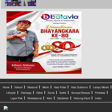
Home
Hukum
Nasional
Metro
Halo Polisi
Halo Gubernur
Lampu Merah
Lifestyle
Olahraga
Ekbis
Dunia
Seleb
Sensasi Batavia
Peristiwa
Lapor Pak
Redaksional
Iklan
Disclaimer
Hubungi Kami
Index