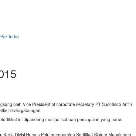
 Pak
Index
2015
sung oleh Vice President of corporate secretary PT Sucofindo Arifin
atker divisi gabungan.
Sertifikat ini dipandang menjadi sebuah pencapaian yang harus
uan Kerja Divisi Humas Polri memperoleh Sertifikat Sistem Manajemen