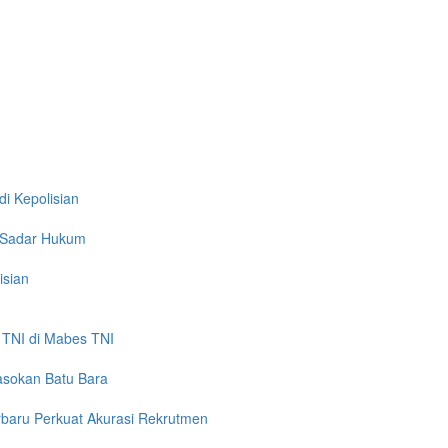
i Kepolisian
a Sadar Hukum
isian
a TNI di Mabes TNI
asokan Batu Bara
erbaru Perkuat Akurasi Rekrutmen