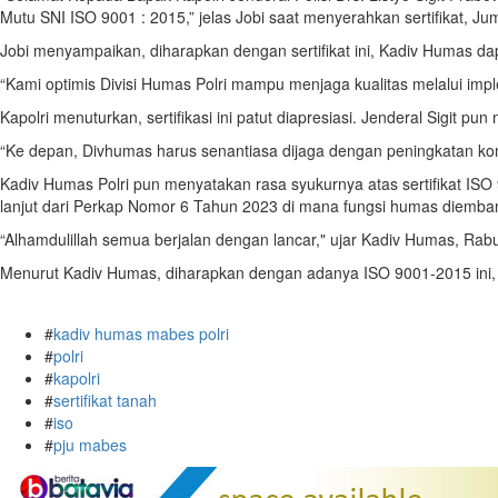
Mutu SNI ISO 9001 : 2015,” jelas Jobi saat menyerahkan sertifikat, Jum
Jobi menyampaikan, diharapkan dengan sertifikat ini, Kadiv Humas d
“Kami optimis Divisi Humas Polri mampu menjaga kualitas melalui imp
Kapolri menuturkan, sertifikasi ini patut diapresiasi. Jenderal Sigit 
“Ke depan, Divhumas harus senantiasa dijaga dengan peningkatan 
Kadiv Humas Polri pun menyatakan rasa syukurnya atas sertifikat ISO 90
lanjut dari Perkap Nomor 6 Tahun 2023 di mana fungsi humas diemba
“Alhamdulillah semua berjalan dengan lancar," ujar Kadiv Humas, Rabu
Menurut Kadiv Humas, diharapkan dengan adanya ISO 9001-2015 ini, k
#
kadiv humas mabes polri
#
polri
#
kapolri
#
sertifikat tanah
#
iso
#
pju mabes