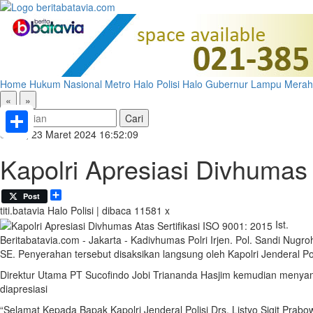
Home
Hukum
Nasional
Metro
Halo Polisi
Halo Gubernur
Lampu Merah
«
»
Sabtu, 23 Maret 2024 16:52:09
Share
Kapolri Apresiasi Divhumas 
Share
Post
titi.batavia
Halo Polisi | dibaca 11581 x
Ist.
Beritabatavia.com -
Jakarta - Kadivhumas Polri Irjen. Pol. Sandi Nugr
SE. Penyerahan tersebut disaksikan langsung oleh Kapolri Jenderal Pol
Direktur Utama PT Sucofindo Jobi Triananda Hasjim kemudian menyamp
diapresiasi
“Selamat Kepada Bapak Kapolri Jenderal Polisi Drs. Listyo Sigit Prabo