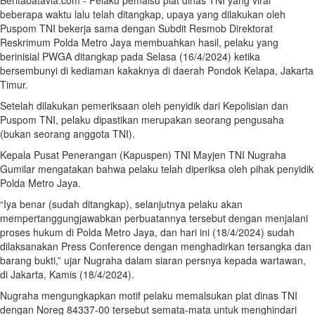
Beritabatavia.com -
Pelaku pemalsu plat dinas TNI yang viral
beberapa waktu lalu telah ditangkap, upaya yang dilakukan oleh
Puspom TNI bekerja sama dengan Subdit Resmob Direktorat
Reskrimum Polda Metro Jaya membuahkan hasil, pelaku yang
berinisial PWGA ditangkap pada Selasa (16/4/2024) ketika
bersembunyi di kediaman kakaknya di daerah Pondok Kelapa, Jakarta
Timur.
Setelah dilakukan pemeriksaan oleh penyidik dari Kepolisian dan
Puspom TNI, pelaku dipastikan merupakan seorang pengusaha
(bukan seorang anggota TNI).
Kepala Pusat Penerangan (Kapuspen) TNI Mayjen TNI Nugraha
Gumilar mengatakan bahwa pelaku telah diperiksa oleh pihak penyidik
Polda Metro Jaya.
“Iya benar (sudah ditangkap), selanjutnya pelaku akan
mempertanggungjawabkan perbuatannya tersebut dengan menjalani
proses hukum di Polda Metro Jaya, dan hari ini (18/4/2024) sudah
dilaksanakan Press Conference dengan menghadirkan tersangka dan
barang bukti,” ujar Nugraha dalam siaran persnya kepada wartawan,
di Jakarta, Kamis (18/4/2024).
Nugraha mengungkapkan motif pelaku memalsukan plat dinas TNI
dengan Noreg 84337-00 tersebut semata-mata untuk menghindari