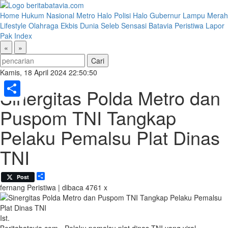
Home
Hukum
Nasional
Metro
Halo Polisi
Halo Gubernur
Lampu Merah
Lifestyle
Olahraga
Ekbis
Dunia
Seleb
Sensasi Batavia
Peristiwa
Lapor
Pak
Index
«
»
Kamis, 18 April 2024 22:50:50
Sinergitas Polda Metro dan
Share
Puspom TNI Tangkap
Pelaku Pemalsu Plat Dinas
TNI
Share
Post
fernang
Peristiwa | dibaca 4761 x
Ist.