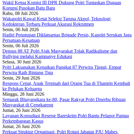
Wakil Ketua Komisi III DPR Dukung Polri Tuntaskan Dugaan
Korupsi Pasokan Batu Bara
Rabu, 08 Juli 2026
Wakapolri Kawal Ketat Seleksi Taruna Akpol, Teknologi
Kedokteran Terbaru Perkuat Akurasi Rekrutmen
Senin, 06 Juli 2026
Hadiri Penutupan Diklatsarnas Brigade Persis, Kapolri Serukan Jaga
Persatuan-Kesatuan
Senin, 06 Juli 2026
Densus 88 AT Polri Ajak Masyarakat Tolak Radikalisme dan
Bullying melalui Kampanye Edukasi
Selasa, 30 Juni 2026
Polri Laksanakan Kenaikan Pangkat 87 Perwira Tinggi, Empat
Perwira Raih Bintang Tiga
Senin, 29 Juni 2026
Respons Cepat, Anak Terpisah dari Orang Tua di Thamrin Kembali
ke Pelukan Keluarga
Minggu, 28 Juni 2026
Semarak Bhayangkara ke-80, Pasar Rakyat Polri Diserbu Ribuan
Masyarakat di Cengkareng
Jumat, 26 Juni 2026
Layanan Konsultasi Reserse Bareskrim Polri Bantu Pelapor Pantau
Perkembangan Kasus
Jumat, 26 Juni 2026
Perkuat Struktur Organisasi, Polri Rotasi Jabatan PJU Mabes,