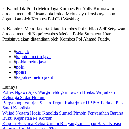
2. Kabid Tik Polda Metro Jaya Kombes Pol Yully Kurniawan
dirotasi menjadi Dirsamapta Polda Metro Jaya. Posisinya akan
digantikan oleh Kombes Pol Oki Waskito;
3. Kapolres Metro Jakarta Utara Kombes Pol Gidion Arif Setyawan
dirotasi menjadi Kapolrestabes Medan Polda Sumatera Utara.
Posisinya akan digantikan oleh Kombes Pol Ahmad Fuady.
#
sertijab
#
kapolda metro jaya
#
polda metro jaya
#
polri
#
polisi
#
kapolres metro jakut
Lainnya
Polres Ngawi Ajak Warga Jeblogan Lawan Hoaks, Wujudkan
Keluarga Sadar Hukum
Bergabungnya Irjen Susilo Teguh Raharjo ke UBISA Perkuat Pusat
Studi Kepolisian
Wujud Negara Hadir, Kapolda Sumsel Pimpin Penyerahan Barang
Bukti Kejahatan ke Korban
Kapolri Bersama Ketua Umum Bhayangkari Tinjau Bazar Kreasi
Bhayangkari Nusantara 2026