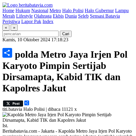
Home
Hukum
Nasional
Metro
Halo Polisi
Halo Gubernur
Lampu
Merah
Lifestyle
Olahraga
Ekbis
Dunia
Seleb
Sensasi Batavia
Peristiwa
Lapor Pak
Index
«
»
Kamis, 10 Oktober 2024 17:18:23
Kapolda Metro Jaya Irjen Pol
Share
Karyoto Pimpin Sertijab
Dirsamapta, Kabid TIK dan
Kapolres Jakut
Share
Post
titi.batavia
Halo Polisi | dibaca 11121 x
Ist.
Beritabatavia.com -
Jakarta - Kapolda Metro Jaya Irjen Pol Karyoto