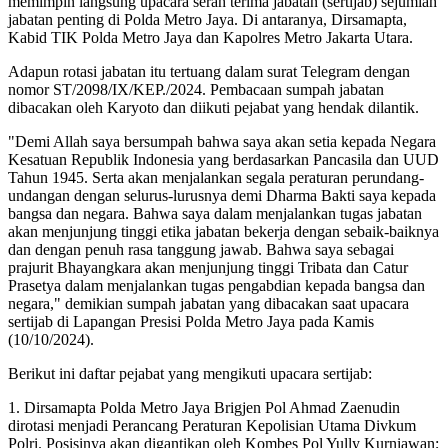
memimpin langsung upacara serah terima jabatan (sertijab) sejumlah
jabatan penting di Polda Metro Jaya. Di antaranya, Dirsamapta,
Kabid TIK Polda Metro Jaya dan Kapolres Metro Jakarta Utara.
Adapun rotasi jabatan itu tertuang dalam surat Telegram dengan
nomor ST/2098/IX/KEP./2024. Pembacaan sumpah jabatan
dibacakan oleh Karyoto dan diikuti pejabat yang hendak dilantik.
"Demi Allah saya bersumpah bahwa saya akan setia kepada Negara
Kesatuan Republik Indonesia yang berdasarkan Pancasila dan UUD
Tahun 1945. Serta akan menjalankan segala peraturan perundang-
undangan dengan selurus-lurusnya demi Dharma Bakti saya kepada
bangsa dan negara. Bahwa saya dalam menjalankan tugas jabatan
akan menjunjung tinggi etika jabatan bekerja dengan sebaik-baiknya
dan dengan penuh rasa tanggung jawab. Bahwa saya sebagai
prajurit Bhayangkara akan menjunjung tinggi Tribata dan Catur
Prasetya dalam menjalankan tugas pengabdian kepada bangsa dan
negara," demikian sumpah jabatan yang dibacakan saat upacara
sertijab di Lapangan Presisi Polda Metro Jaya pada Kamis
(10/10/2024).
Berikut ini daftar pejabat yang mengikuti upacara sertijab:
1. Dirsamapta Polda Metro Jaya Brigjen Pol Ahmad Zaenudin
dirotasi menjadi Perancang Peraturan Kepolisian Utama Divkum
Polri. Posisinya akan digantikan oleh Kombes Pol Yully Kurniawan;