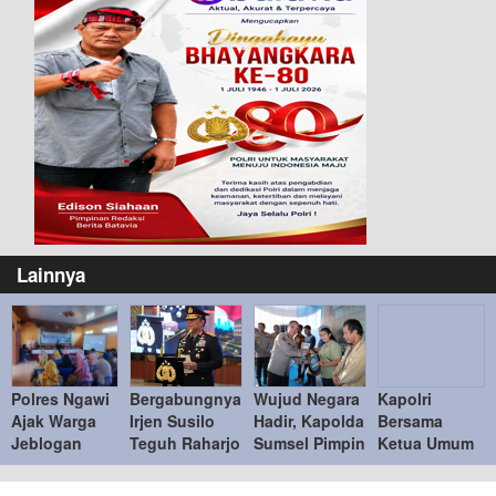
Lainnya
Polres Ngawi
Bergabungnya
Wujud Negara
Kapolri
Ajak Warga
Irjen Susilo
Hadir, Kapolda
Bersama
Jeblogan
Teguh Raharjo
Sumsel Pimpin
Ketua Umum
Lawan Hoaks,
ke UBISA
Penyerahan
Bhayangkari
Wujudkan
Perkuat Pusat
Barang Bukti
Tinjau Bazar