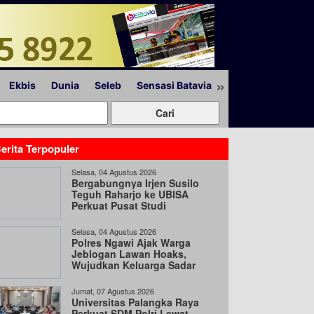
»
Ekbis
Dunia
Seleb
Sensasi Batavia
Peristiwa
Lapor
erita Terpopuler
Selasa, 04 Agustus 2026
Bergabungnya Irjen Susilo
Teguh Raharjo ke UBISA
Perkuat Pusat Studi
Kepolisian
Selasa, 04 Agustus 2026
Polres Ngawi Ajak Warga
Jeblogan Lawan Hoaks,
Wujudkan Keluarga Sadar
Hukum
Jumat, 07 Agustus 2026
Universitas Palangka Raya
Perkuat SDM Polri Lewat