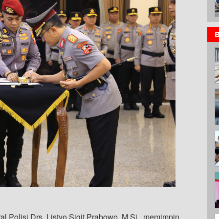
B
al Polisi Drs. Listyo Sigit Prabowo, M.Si., memimpin