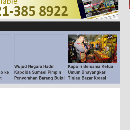
Wujud Negara Hadir,
Kapolri Bersama Ketua
jo ke
Kapolda Sumsel Pimpin
Umum Bhayangkari
t
Penyerahan Barang Bukti
Tinjau Bazar Kreasi
Kejahatan ke Korban
Bhayangkari Nusantara
2026