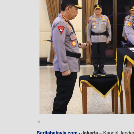
Ist.
Beritabatavia.com -
Jakarta
– Kapolri Jender