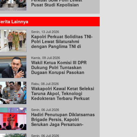
Pusat Studi Kepolisian
erita Lainnya
Senin, 13 Juli 2026
Kapolri Perkuat Soliditas TNI-
Polri Lewat Silaturahmi
dengan Panglima TNI di
Mabes TNI
Kamis, 09 Juli 2026
Wakil Ketua Komisi III DPR
Dukung Polri Tuntaskan
Dugaan Korupsi Pasokan
Batu Bara
Rabu, 08 Juli 2026
Wakapolri Kawal Ketat Seleksi
Taruna Akpol, Teknologi
Kedokteran Terbaru Perkuat
Akurasi Rekrutmen
Senin, 06 Juli 2026
Hadiri Penutupan Diklatsarnas
Brigade Persis, Kapolri
Serukan Jaga Persatuan-
Kesatuan
Senin, 06 Juli 2026