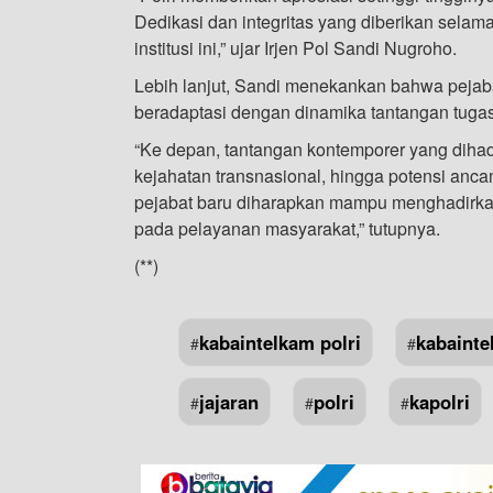
Dedikasi dan integritas yang diberikan selam
institusi ini,” ujar Irjen Pol Sandi Nugroho.
Lebih lanjut, Sandi menekankan bahwa pejaba
beradaptasi dengan dinamika tantangan tuga
“Ke depan, tantangan kontemporer yang dihad
kejahatan transnasional, hingga potensi anc
pejabat baru diharapkan mampu menghadirkan st
pada pelayanan masyarakat,” tutupnya.
(**)
kabaintelkam polri
kabainte
#
#
jajaran
polri
kapolri
#
#
#