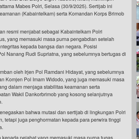
attama Mabes Polri, Selasa (30/9/2025). Sertijab ini
n Keamanan (Kabaintelkam) serta Komandan Korps Brimob
an resmi menjabat sebagai Kabaintelkam Polri
us, yang memasuki masa purna pengabdian setelah
ntegritas kepada bangsa dan negara. Posisi
Pol Nanang Rudi Supriatna, yang sebelumnya bertugas di
iemban oleh Irjen Pol Ramdani Hidayat, yang sebelumnya
kan Komjen Pol Imam Widodo, yang juga memasuki masa
ang dalam menjaga stabilitas keamanan serta
atan Wakil Dankorbrimob yang kosong selanjutnya
o.
enegaskan bahwa mutasi dan sertijab di lingkungan Polri
 tetapi juga penghormatan kepada para perwira tinggi
a.
nya kepada pejabat yang memasuki masa purna tugas.