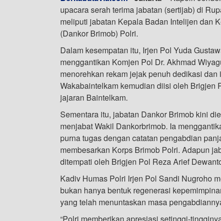
upacara serah terima jabatan (sertijab) di Rup
meliputi jabatan Kepala Badan Intelijen da
(Dankor Brimob) Polri.
Dalam kesempatan itu, Irjen Pol Yuda Gustaw
menggantikan Komjen Pol Dr. Akhmad Wiyag
menorehkan rekam jejak penuh dedikasi dan i
Wakabaintelkam kemudian diisi oleh Brigjen 
jajaran Baintelkam.
Sementara itu, jabatan Dankor Brimob kini d
menjabat Wakil Dankorbrimob. Ia mengganti
purna tugas dengan catatan pengabdian panj
membesarkan Korps Brimob Polri. Adapun jab
ditempati oleh Brigjen Pol Reza Arief Dewant
Kadiv Humas Polri Irjen Pol Sandi Nugroho m
bukan hanya bentuk regenerasi kepemimpinan,
yang telah menuntaskan masa pengabdianny
“Polri memberikan apresiasi setinggi-tinggi