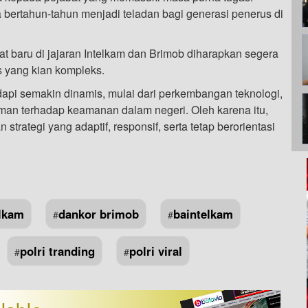
a bertahun-tahun menjadi teladan bagi generasi penerus di
t baru di jajaran Intelkam dan Brimob diharapkan segera
s yang kian kompleks.
api semakin dinamis, mulai dari perkembangan teknologi,
aman terhadap keamanan dalam negeri. Oleh karena itu,
rategi yang adaptif, responsif, serta tetap berorientasi
lkam
dankor brimob
baintelkam
#
#
polri tranding
polri viral
#
#