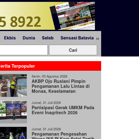
»
Ekbis
Dunia
Seleb
Sensasi Batavia
Peristiwa
Lapor
erita Terpopuler
Senin, 03 Agustus 2026
AKBP Ojo Ruslani Pimpin
Pengamanan Lalu Lintas di
Monas, Keselamatan
Pengguna Jalan Jadi Prioritas
Jumat, 31 Juli 2026
Partisipasi Gerak UMKM Pada
Event Inagritech 2026
Jumat, 31 Juli 2026
Pengamanan Pengesahan
Warga IKS PI Kera Sakti Tertib,