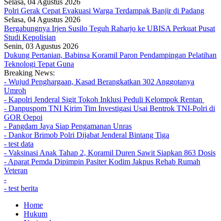
Selasa, 04 Agustus 2026
Polri Gerak Cepat Evakuasi Warga Terdampak Banjir di Padang
Selasa, 04 Agustus 2026
Bergabungnya Irjen Susilo Teguh Raharjo ke UBISA Perkuat Pusat
Studi Kepolisian
Senin, 03 Agustus 2026
Dukung Pertanian, Babinsa Koramil Paron Pendampingan Pelatihan
Teknologi Tepat Guna
Breaking News:
- Wujud Penghargaan, Kasad Berangkatkan 302 Anggotanya
Umroh
- Kapolri Jenderal Sigit Tokoh Inklusi Peduli Kelompok Rentan
- Danpuspom TNI Kirim Tim Investigasi Usai Bentrok TNI-Polri di
GOR Oepoi
- Pangdam Jaya Siap Pengamanan Unras
- Dankor Brimob Polri Dijabat Jenderal Bintang Tiga
- test data
- Vaksinasi Anak Tahap 2, Koramil Duren Sawit Siapkan 863 Dosis
- Aparat Pemda Dipimpin Pasiter Kodim Jakpus Rehab Rumah
Veteran
-
- test berita
Home
Hukum