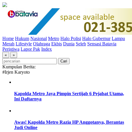
Home
Hukum
Nasional
Metro
Halo Polisi
Halo Gubernur
Lampu
Merah
Lifestyle
Olahraga
Ekbis
Dunia
Seleb
Sensasi Batavia
Peristiwa
Lapor Pak
Index
«
»
Kumpulan Berita:
#Irjen Karyoto
Kapolda Metro Jaya Pimpin Sertijab 6 Pejabat Utama,
Ini Daftarnya
Awas! Kapolda Metro Razia HP Anggotanya, Berantas
Judi Online