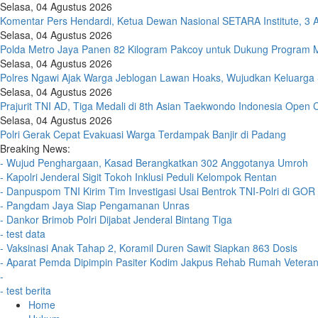
Selasa, 04 Agustus 2026
Komentar Pers Hendardi, Ketua Dewan Nasional SETARA Institute, 3 
Selasa, 04 Agustus 2026
Polda Metro Jaya Panen 82 Kilogram Pakcoy untuk Dukung Program M
Selasa, 04 Agustus 2026
Polres Ngawi Ajak Warga Jeblogan Lawan Hoaks, Wujudkan Keluarg
Selasa, 04 Agustus 2026
Prajurit TNI AD, Tiga Medali di 8th Asian Taekwondo Indonesia Open
Selasa, 04 Agustus 2026
Polri Gerak Cepat Evakuasi Warga Terdampak Banjir di Padang
Breaking News:
- Wujud Penghargaan, Kasad Berangkatkan 302 Anggotanya Umroh
- Kapolri Jenderal Sigit Tokoh Inklusi Peduli Kelompok Rentan
- Danpuspom TNI Kirim Tim Investigasi Usai Bentrok TNI-Polri di GOR
- Pangdam Jaya Siap Pengamanan Unras
- Dankor Brimob Polri Dijabat Jenderal Bintang Tiga
- test data
- Vaksinasi Anak Tahap 2, Koramil Duren Sawit Siapkan 863 Dosis
- Aparat Pemda Dipimpin Pasiter Kodim Jakpus Rehab Rumah Vetera
-
- test berita
Home