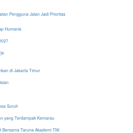
tan Pengguna Jalan Jadi Prioritas
tap Humanis
2027
ja
kan di Jakarta Timur
isian
Desa Suruh
eman yang Terdampak Kemarau
yat Bersama Taruna Akademi TNI