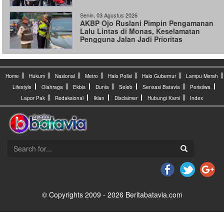
Senin, 03 Agustus 2026
AKBP Ojo Ruslani Pimpin Pengamanan
Lalu Lintas di Monas, Keselamatan
Pengguna Jalan Jadi Prioritas
Home
Hukum
Nasional
Metro
Halo Polisi
Halo Gubernur
Lampu Merah
Lifestyle
Olahraga
Ekbis
Dunia
Seleb
Sensasi Batavia
Peristiwa
Lapor Pak
Redaksional
Iklan
Disclaimer
Hubungi Kami
Index
© Copyrights 2009 - 2026 Beritabatavia.com