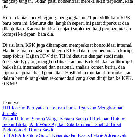
tangkap tangan. Sudah pasti konsentrasi mereka akan terpecah, kata
dia.
Kurnia lantas menyinggung, pengangkatan 21 penyidik baru KPK
baru-baru ini. Menurut dia, langkah seperti ini patut diperkuat dan
dilanjutkan. Karena ini bisa menjadi suplemen bagi pemberantasan
korupsi ke depan, kata dia.
Di sisi lain, KPK juga diharapkan memperkuat konsolidasi internal.
Hal itu guna memastikan kinerja KPK dalam pemberantasan korupsi
tetap fokus. Kajian ICW dan TII ini disusun dengan studi meja
(desk study) yang mengkombinasikan analisa kebijakan antikorupsi
baik skala internasional dan nasional, analisis konten berita, dan
laporan-laporan hasil penelitian. Hasil ini kemudian diformulasikan
dalam bentuk rangkaian rekomendasi yang akan ditujukan ke KPK.
0 KMP
Lainnya
IJTI Kecam Pernyataan Hotman Paris, Tegaskan Menghormati
Jurnalis
Pakar Hukum: Semua Warga Negara Sama di Hadapan Hukum
Selain Blokir, Ahli Waris Ajukan Sita Jaminan Tanah di Bukit
Podomoro di Duren Sawit
SETARA Institute Soroti Kejanggalan Kasus Febrie Adriansyah,