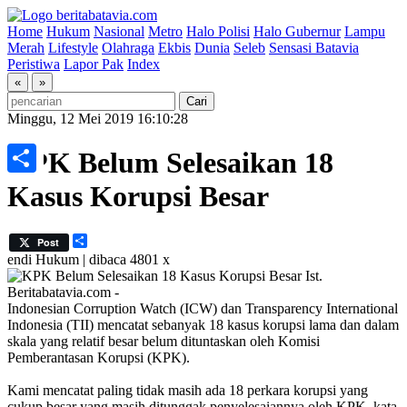
Home
Hukum
Nasional
Metro
Halo Polisi
Halo Gubernur
Lampu
Merah
Lifestyle
Olahraga
Ekbis
Dunia
Seleb
Sensasi Batavia
Peristiwa
Lapor Pak
Index
«
»
Minggu, 12 Mei 2019 16:10:28
KPK Belum Selesaikan 18
Share
Kasus Korupsi Besar
Share
Post
endi
Hukum | dibaca 4801 x
Ist.
Beritabatavia.com -
Indonesian Corruption Watch (ICW) dan Transparency International
Indonesia (TII) mencatat sebanyak 18 kasus korupsi lama dan dalam
skala yang relatif besar belum dituntaskan oleh Komisi
Pemberantasan Korupsi (KPK).
Kami mencatat paling tidak masih ada 18 perkara korupsi yang
cukup besar yang masih ditunggak penyelesaiannya oleh KPK, kata