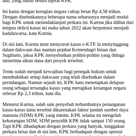
lain, yang masih belum dijerat KPK.
Ini kasus dengan kerugian negara cukup besar Rp 4,58 triliun.
Dengan disebutkannya beberapa nama seharusnya menjadi modal
bagi KPK untuk menindaklanjuti perkara ini. Karena jika dilihat dari
tempus delicti kasus ini maka tahun 2022 akan berpotensi menjadi
kadaluwarsa, kata Kurnia.
Di sisi lain, Kurnia turut menyoroti kasus e-KTP. Ia menyinggung
dalam dakwaan dua mantan pejabat Kemendagri Irman dan
Sugiharto, jaksa KPK menyebutkan politisi-politisi yang diduga
menerima aliran dana dari proyek tersebut.
Tentu sudah menjadi kewajiban bagi penegak hukum untuk
membuktikan setiap dakwaan yang telah disebutkan dalam
persidangan. Namun sejauh ini, KPK baru menetapkan delapan
orang sebagai tersangka kasus yang merugikan keuangan negara
sebesar Rp 2,3 triliun, kata dia.
Menurut Kurnia, salah satu penyebab terhambatnya penanganan
kasus-kasus lama tersebut dikarenakan faktor jumlah sumber daya
manusia (SDM) KPK yang minim. KPK selama ini mengeluh
kekurangan SDM, SDM penyidik KPK tidak sampai 150 orang.
Tapi KPK dihadapkan dengan perkara yang banyak, tunggakan
perkara besar dan di sisi lain, KPK berhadapan dengan operasi