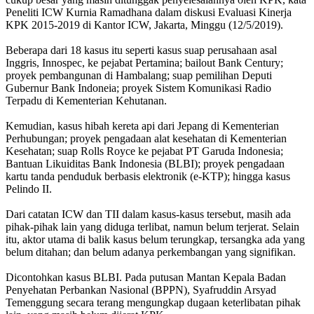
Peneliti ICW Kurnia Ramadhana dalam diskusi Evaluasi Kinerja
KPK 2015-2019 di Kantor ICW, Jakarta, Minggu (12/5/2019).
Beberapa dari 18 kasus itu seperti kasus suap perusahaan asal
Inggris, Innospec, ke pejabat Pertamina; bailout Bank Century;
proyek pembangunan di Hambalang; suap pemilihan Deputi
Gubernur Bank Indoneia; proyek Sistem Komunikasi Radio
Terpadu di Kementerian Kehutanan.
Kemudian, kasus hibah kereta api dari Jepang di Kementerian
Perhubungan; proyek pengadaan alat kesehatan di Kementerian
Kesehatan; suap Rolls Royce ke pejabat PT Garuda Indonesia;
Bantuan Likuiditas Bank Indonesia (BLBI); proyek pengadaan
kartu tanda penduduk berbasis elektronik (e-KTP); hingga kasus
Pelindo II.
Dari catatan ICW dan TII dalam kasus-kasus tersebut, masih ada
pihak-pihak lain yang diduga terlibat, namun belum terjerat. Selain
itu, aktor utama di balik kasus belum terungkap, tersangka ada yang
belum ditahan; dan belum adanya perkembangan yang signifikan.
Dicontohkan kasus BLBI. Pada putusan Mantan Kepala Badan
Penyehatan Perbankan Nasional (BPPN), Syafruddin Arsyad
Temenggung secara terang mengungkap dugaan keterlibatan pihak