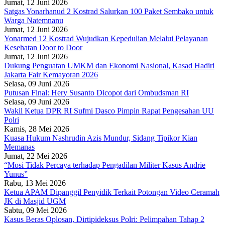
Jumat, 12 Juni 2026
Satgas Yonarhanud 2 Kostrad Salurkan 100 Paket Sembako untuk
Warga Natemnanu
Jumat, 12 Juni 2026
Yonarmed 12 Kostrad Wujudkan Kepedulian Melalui Pelayanan
Kesehatan Door to Door
Jumat, 12 Juni 2026
Dukung Penguatan UMKM dan Ekonomi Nasional, Kasad Hadiri
Jakarta Fair Kemayoran 2026
Selasa, 09 Juni 2026
Putusan Final: Hery Susanto Dicopot dari Ombudsman RI
Selasa, 09 Juni 2026
Wakil Ketua DPR RI Sufmi Dasco Pimpin Rapat Pengesahan UU
Polri
Kamis, 28 Mei 2026
Kuasa Hukum Nashrudin Azis Mundur, Sidang Tipikor Kian
Memanas
Jumat, 22 Mei 2026
“Mosi Tidak Percaya terhadap Pengadilan Militer Kasus Andrie
Yunus”
Rabu, 13 Mei 2026
Ketua APAM Dipanggil Penyidik Terkait Potongan Video Ceramah
JK di Masjid UGM
Sabtu, 09 Mei 2026
Kasus Beras Oplosan, Dirtipideksus Polri: Pelimpahan Tahap 2