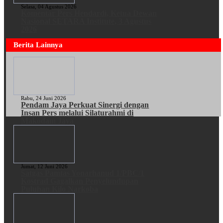
Selasa, 04 Agustus 2026
Komentar Pers Hendardi, Ketua Dewan
Nasional SETARA Institute, 3 Agustus
2026
Berita Lainnya
Rabu, 24 Juni 2026
Pendam Jaya Perkuat Sinergi dengan
Insan Pers melalui Silaturahmi di
Makodam Jaya
Jumat, 12 Juni 2026
Satgas Pamtas Yonarhanud 1/PBC/1
Kostrad Gagalkan Penyelundupan
Puluhan Kilo Narkoba