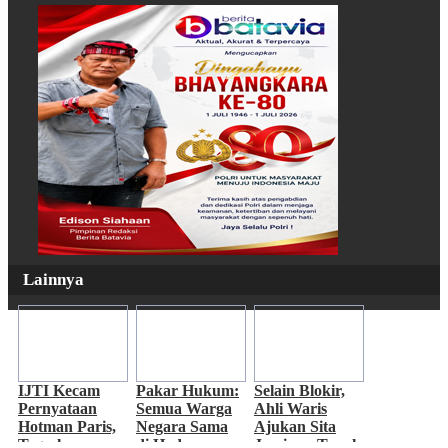
Lainnya
IJTI Kecam
Pakar Hukum:
Selain Blokir,
Pernyataan
Semua Warga
Ahli Waris
Hotman Paris,
Negara Sama
Ajukan Sita
Tegaskan
di Hadapan
Jaminan Tanah