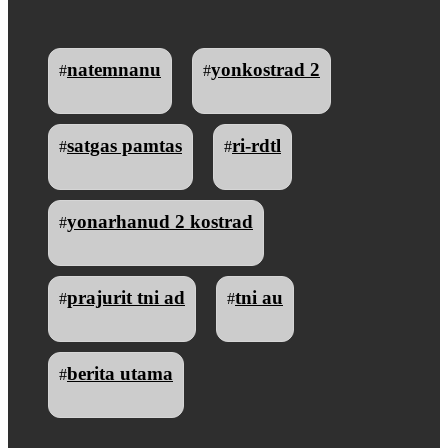
natemnanu
yonkostrad 2
#
#
satgas pamtas
ri-rdtl
#
#
yonarhanud 2 kostrad
#
prajurit tni ad
tni au
#
#
berita utama
#