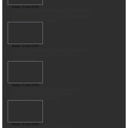
Jumat, 12 Juni 2026
Kejagung Sikat Tersangka Baru Korupsi
MBG, AYS Diduga Atur SPPG dan Beri
Uang ke Sony Sonjaya
Jumat, 12 Juni 2026
Satgas Yonarhanud 2 Kostrad Salurkan
100 Paket Sembako untuk Warga
Natemnanu
Jumat, 12 Juni 2026
Yonarmed 12 Kostrad Wujudkan
Kepedulian Melalui Pelayanan
Kesehatan Door to Door
Jumat, 12 Juni 2026
Dukung Penguatan UMKM dan