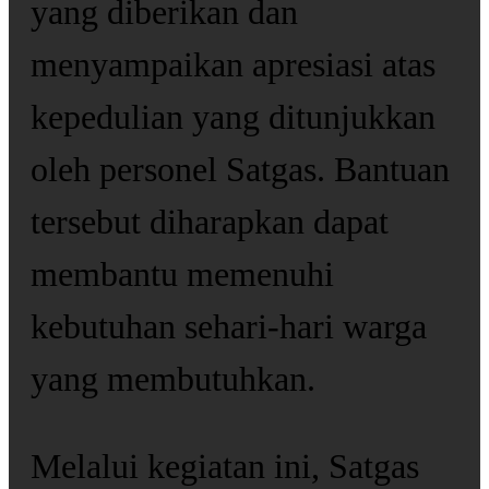
yang diberikan dan
menyampaikan apresiasi atas
kepedulian yang ditunjukkan
oleh personel Satgas. Bantuan
tersebut diharapkan dapat
membantu memenuhi
kebutuhan sehari-hari warga
yang membutuhkan.
Melalui kegiatan ini, Satgas