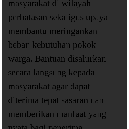
masyarakat di wilayah
perbatasan sekaligus upaya
membantu meringankan
beban kebutuhan pokok
warga. Bantuan disalurkan
secara langsung kepada
masyarakat agar dapat
diterima tepat sasaran dan
memberikan manfaat yang
nyata bagi penerima.