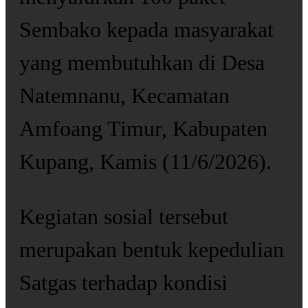
Sembako kepada masyarakat
yang membutuhkan di Desa
Natemnanu, Kecamatan
Amfoang Timur, Kabupaten
Kupang, Kamis (11/6/2026).
Kegiatan sosial tersebut
merupakan bentuk kepedulian
Satgas terhadap kondisi