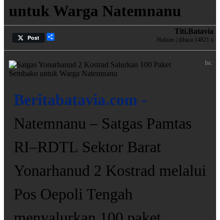
untuk Warga Natemnanu
Titi.batavia
Share
Post
Hukum | dibaca 14821 x
Ist.
Beritabatavia.com -
Natemnanu – Satgas Pamtas
RI–RDTL Sektor Barat
Yonarhanud 2 Kostrad melalui
Pos Oepoli Tengah
menyalurkan 100 paket