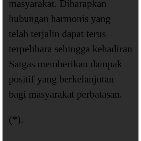
masyarakat. Diharapkan
hubungan harmonis yang
telah terjalin dapat terus
terpelihara sehingga kehadiran
Satgas memberikan dampak
positif yang berkelanjutan
bagi masyarakat perbatasan.
(*).