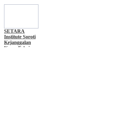
Menghormati
Hukum
di Bukit
Jurnalis
Podomoro di
Duren Sawit
SETARA
Institute Soroti
Kejanggalan
Kasus Febrie
Adriansyah,
Desak KPK
Ambil Alih