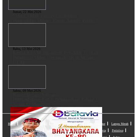
Jumat, 22 Mei 2026
“Mosi Tidak Percaya terhadap
Pengadilan Militer Kasus Andrie Yunus”
Rabu, 13 Mei 2026
Ketua APAM Dipanggil Penyidik Terkait
Potongan Video Ceramah JK di Masjid
UGM
Sabtu, 09 Mei 2026
Kasus Beras Oplosan,
Dirtipideksus Polri: Pelimpahan Tahap 2
Senin 11 Mei 2026
Home
Hukum
Nasional
Metro
Halo Polisi
Halo Gubernur
Lampu Merah
Lifestyle
Olahraga
Ekbis
Dunia
Seleb
Sensasi Batavia
Peristiwa