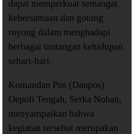
dapat memperkuat semangat
kebersamaan dan gotong
royong dalam menghadapi
berbagai tantangan kehidupan
sehari-hari.
Komandan Pos (Danpos)
Oepoli Tengah, Serka Nohan,
menyampaikan bahwa
kegiatan tersebut merupakan