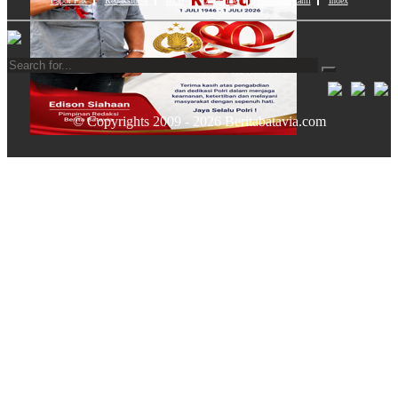
Lapor Pak
Redaksional
Iklan
Disclaimer
Hubungi Kami
Index
© Copyrights 2009 - 2026 Beritabatavia.com