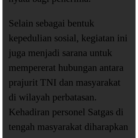
Selain sebagai bentuk
kepedulian sosial, kegiatan ini
juga menjadi sarana untuk
mempererat hubungan antara
prajurit TNI dan masyarakat
di wilayah perbatasan.
Kehadiran personel Satgas di
tengah masyarakat diharapkan