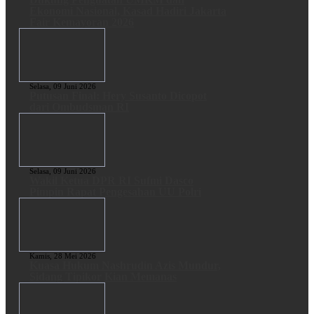
Ekonomi Nasional, Kasad Hadiri Jakarta
Fair Kemayoran 2026
Selasa, 09 Juni 2026
Putusan Final: Hery Susanto Dicopot
dari Ombudsman RI
Selasa, 09 Juni 2026
Wakil Ketua DPR RI Sufmi Dasco
Pimpin Rapat Pengesahan UU Polri
Kamis, 28 Mei 2026
Kuasa Hukum Nashrudin Azis Mundur,
Sidang Tipikor Kian Memanas