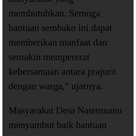
membutuhkan. Semoga
bantuan sembako ini dapat
memberikan manfaat dan
semakin mempererat
kebersamaan antara prajurit
dengan warga,” ujarnya.
Masyarakat Desa Natemnanu
menyambut baik bantuan