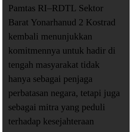
Pamtas RI–RDTL Sektor
Barat Yonarhanud 2 Kostrad
kembali menunjukkan
komitmennya untuk hadir di
tengah masyarakat tidak
hanya sebagai penjaga
perbatasan negara, tetapi juga
sebagai mitra yang peduli
terhadap kesejahteraan