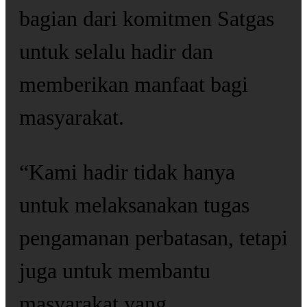
bagian dari komitmen Satgas
untuk selalu hadir dan
memberikan manfaat bagi
masyarakat.
“Kami hadir tidak hanya
untuk melaksanakan tugas
pengamanan perbatasan, tetapi
juga untuk membantu
masyarakat yang