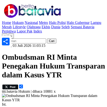
Home
Hukum
Nasional
Metro
Halo Polisi
Halo Gubernur
Lampu
Merah
Lifestyle
Olahraga
Ekbis
Dunia
Seleb
Sensasi Batavia
Peristiwa
Lapor Pak
Index
«
»
Jumat, 03 Juli 2026 11:03:15
Share
Ombudsman RI Minta
Penegakan Hukum Transparan
dalam Kasus YTR
Share
Post
titi.batavia
Hukum | dibaca 10881 x
Ist.