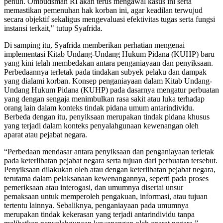
penuh. Ombudsman RI akan terus mengawal kasus ini serta
memastikan pemenuhan hak korban ini, agar keadilan terwujud
secara objektif sekaligus mengevaluasi efektivitas tugas serta fungsi
instansi terkait," tutup Syafrida.
Di samping itu, Syafrida memberikan perhatian mengenai
implementasi Kitab Undang-Undang Hukum Pidana (KUHP) baru
yang kini telah membedakan antara penganiayaan dan penyiksaan.
Perbedaannya terletak pada tindakan subyek pelaku dan dampak
yang dialami korban. Konsep penganiayaan dalam Kitab Undang-
Undang Hukum Pidana (KUHP) pada dasarnya mengatur perbuatan
yang dengan sengaja menimbulkan rasa sakit atau luka terhadap
orang lain dalam konteks tindak pidana umum antarindividu.
Berbeda dengan itu, penyiksaan merupakan tindak pidana khusus
yang terjadi dalam konteks penyalahgunaan kewenangan oleh
aparat atau pejabat negara.
“Perbedaan mendasar antara penyiksaan dan penganiayaan terletak
pada keterlibatan pejabat negara serta tujuan dari perbuatan tersebut.
Penyiksaan dilakukan oleh atau dengan keterlibatan pejabat negara,
terutama dalam pelaksanaan kewenangannya, seperti pada proses
pemeriksaan atau interogasi, dan umumnya disertai unsur
pemaksaan untuk memperoleh pengakuan, informasi, atau tujuan
tertentu lainnya. Sebaliknya, penganiayaan pada umumnya
merupakan tindak kekerasan yang terjadi antarindividu tanpa