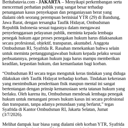
Beritabatavia.com -
JAKARTA
– Menyikapi perkembangan serta
mencermati perhatian publik yang sangat besar terhadap
penanganan kasus penyekapan dan penganiayaan berat yang
dialami oleh seorang perempuan berinisial YTR (29) di Bandung,
Jawa Barat, dengan tersangka Taufik Hidayat, Ombudsman
Republik Indonesia sesuai tugasnya dalam mengawasi
penyelenggaraan pelayanan publik, meminta kepada lembaga
penegak hukum agar proses penegakan hukum harus dilaksanakan
secara profesional, objektif, transparan, akuntabel. Anggota
Ombudsman RI, Syafrida R. Rasahan menekankan bahwa selain
untuk meminta pertanggungjawaban hukum kepada pelaku sesuai
perbuatannya, penegakan hukum juga harus mampu memberikan
keadilan, kepastian hukum, dan kemanfaatan bagi korban.
“Ombudsman RI secara tegas mengutuk keras tindakan yang diduga
dilakukan oleh Taufik Hidayat terhadap korban. Tindakan kekerasan
yang menimbulkan penderitaan fisik maupun mental ini sangat
bertentangan dengan prinsip kemanusiaan serta tatanan hukum yang
berlaku. Oleh karena itu, Ombudsman mendesak lembaga penegak
hukum untuk menangani proses hukum kasus ini secara profesional
dan transparan, tanpa adanya penundaan yang berlarut,” tegas
Syafrida di Kantor Ombudsman RI, Jakarta Selatan, Jumat
(3/7/2026).
Melihat dampak luar biasa yang dialami oleh korban YTR, Syafrida