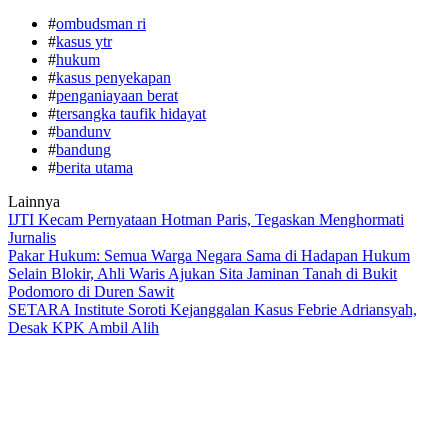
#
ombudsman ri
#
kasus ytr
#
hukum
#
kasus penyekapan
#
penganiayaan berat
#
tersangka taufik hidayat
#
bandunv
#
bandung
#
berita utama
Lainnya
IJTI Kecam Pernyataan Hotman Paris, Tegaskan Menghormati
Jurnalis
Pakar Hukum: Semua Warga Negara Sama di Hadapan Hukum
Selain Blokir, Ahli Waris Ajukan Sita Jaminan Tanah di Bukit
Podomoro di Duren Sawit
SETARA Institute Soroti Kejanggalan Kasus Febrie Adriansyah,
Desak KPK Ambil Alih