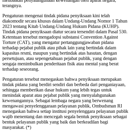
melibatkan penyalahgunaan kewenangan oleh aparat negara,”
terangnya.
Pengaturan mengenai tindak pidana penyiksaan kini telah
diakomodir secara khusus dalam Undang-Undang Nomor 1 Tahun
2023 tentang Kitab Undang-Undang Hukum Pidana (KUHP).
Tindak pidana penyiksaan diatur secara tersendiri dalam Pasal 530.
Ketentuan tersebut mengadopsi substansi Convention Against
Torture (CAT), yang mengatur pertanggungjawaban pidana
terhadap pejabat publik atau pihak lain yang bertindak dalam
kapasitas resmi, maupun yang bertindak atas hasutan, dengan
persetujuan, atau sepengetahuan pejabat publik, yang dengan
sengaja menimbulkan penderitaan fisik atau mental yang berat
terhadap seseorang.
Pengaturan tersebut menegaskan bahwa penyiksaan merupakan
tindak pidana yang berdiri sendiri dan berbeda dari penganiayaan,
sehingga memberikan dasar hukum yang lebih tegas untuk
menindak aparat atau pejabat publik yang menyalahgunakan
kewenangannya. Sebagai lembaga negara yang berwenang
mengawasi penyelenggaraan pelayanan publik, Ombudsman RI
menegaskan bahwa setiap institusi penyelenggara pelayanan publik
wajib menentang dan mencegah segala bentuk penyiksaan sebagai
bentuk pelayanan publik yang baik dan berkeadilan bagi
masyarakat. (*)