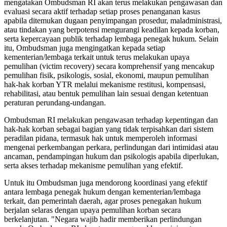
mengatakan Ombudsman RI akan terus melakukan pengawasan dan
evaluasi secara aktif terhadap setiap proses penanganan kasus
apabila ditemukan dugaan penyimpangan prosedur, maladministrasi,
atau tindakan yang berpotensi mengurangi keadilan kepada korban,
serta kepercayaan publik terhadap lembaga penegak hukum. Selain
itu, Ombudsman juga mengingatkan kepada setiap
kementerian/lembaga terkait untuk terus melakukan upaya
pemulihan (victim recovery) secara komprehensif yang mencakup
pemulihan fisik, psikologis, sosial, ekonomi, maupun pemulihan
hak-hak korban YTR melalui mekanisme restitusi, kompensasi,
rehabilitasi, atau bentuk pemulihan lain sesuai dengan ketentuan
peraturan perundang-undangan.
Ombudsman RI melakukan pengawasan terhadap kepentingan dan
hak-hak korban sebagai bagian yang tidak terpisahkan dari sistem
peradilan pidana, termasuk hak untuk memperoleh informasi
mengenai perkembangan perkara, perlindungan dari intimidasi atau
ancaman, pendampingan hukum dan psikologis apabila diperlukan,
serta akses terhadap mekanisme pemulihan yang efektif.
Untuk itu Ombudsman juga mendorong koordinasi yang efektif
antara lembaga penegak hukum dengan kementerian/lembaga
terkait, dan pemerintah daerah, agar proses penegakan hukum
berjalan selaras dengan upaya pemulihan korban secara
berkelanjutan. "Negara wajib hadir memberikan perlindungan