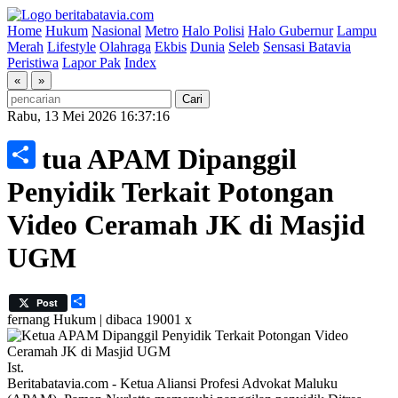
Home
Hukum
Nasional
Metro
Halo Polisi
Halo Gubernur
Lampu
Merah
Lifestyle
Olahraga
Ekbis
Dunia
Seleb
Sensasi Batavia
Peristiwa
Lapor Pak
Index
«
»
Rabu, 13 Mei 2026 16:37:16
Ketua APAM Dipanggil
Share
Penyidik Terkait Potongan
Video Ceramah JK di Masjid
UGM
Share
Post
fernang
Hukum | dibaca 19001 x
Ist.
Beritabatavia.com -
Ketua Aliansi Profesi Advokat Maluku