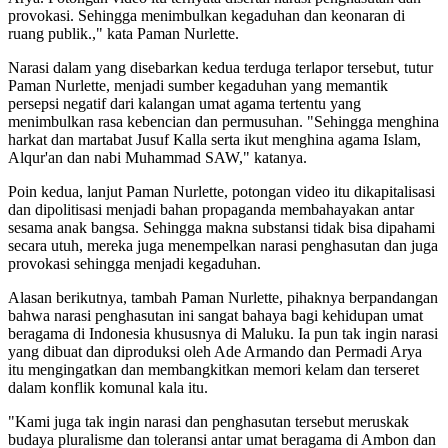
provokasi. Sehingga menimbulkan kegaduhan dan keonaran di
ruang publik.," kata Paman Nurlette.
Narasi dalam yang disebarkan kedua terduga terlapor tersebut, tutur
Paman Nurlette, menjadi sumber kegaduhan yang memantik
persepsi negatif dari kalangan umat agama tertentu yang
menimbulkan rasa kebencian dan permusuhan. "Sehingga menghina
harkat dan martabat Jusuf Kalla serta ikut menghina agama Islam,
Alqur'an dan nabi Muhammad SAW," katanya.
Poin kedua, lanjut Paman Nurlette, potongan video itu dikapitalisasi
dan dipolitisasi menjadi bahan propaganda membahayakan antar
sesama anak bangsa. Sehingga makna substansi tidak bisa dipahami
secara utuh, mereka juga menempelkan narasi penghasutan dan juga
provokasi sehingga menjadi kegaduhan.
Alasan berikutnya, tambah Paman Nurlette, pihaknya berpandangan
bahwa narasi penghasutan ini sangat bahaya bagi kehidupan umat
beragama di Indonesia khususnya di Maluku. Ia pun tak ingin narasi
yang dibuat dan diproduksi oleh Ade Armando dan Permadi Arya
itu mengingatkan dan membangkitkan memori kelam dan terseret
dalam konflik komunal kala itu.
"Kami juga tak ingin narasi dan penghasutan tersebut meruskak
budaya pluralisme dan toleransi antar umat beragama di Ambon dan