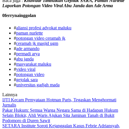
Baca juga :
Khawatir Timbulkan Gejolak SARA, Paman Nurlette
Laporkan Potongan Video Viral Abu Janda dan Ade Arma
0ferrynainggolan
#
aliansi profesi advokat maluku
#
paman nurlette
#
potongan video ceramah jk
#
ceramah jk masjid ugm
#
ade armando
#
permadi arya
#
abu janda
#
masyarakat maluku
#
video viral
#
potongan video
#
gejolak sara
#
universitas gadjah mada
Lainnya
IJTI Kecam Pernyataan Hotman Paris, Tegaskan Menghormati
Jurnalis
Pakar Hukum: Semua Warga Negara Sama di Hadapan Hukum
Selain Blokir, Ahli Waris Ajukan Sita Jaminan Tanah di Bukit
Podomoro di Duren Sawit
SETARA Institute Soroti Kejanggalan Kasus Febrie Adriansyah,