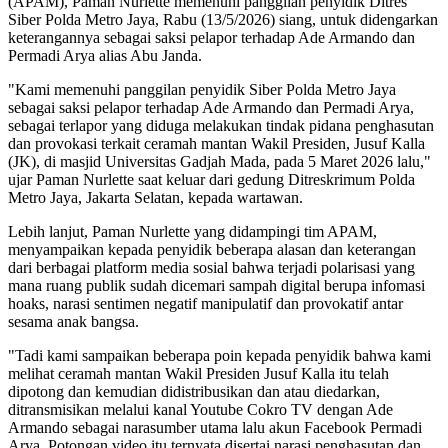
(APAM), Paman Nurlette memenuhi panggilan penyidik Ditres
Siber Polda Metro Jaya, Rabu (13/5/2026) siang, untuk didengarkan
keterangannya sebagai saksi pelapor terhadap Ade Armando dan
Permadi Arya alias Abu Janda.
"Kami memenuhi panggilan penyidik Siber Polda Metro Jaya
sebagai saksi pelapor terhadap Ade Armando dan Permadi Arya,
sebagai terlapor yang diduga melakukan tindak pidana penghasutan
dan provokasi terkait ceramah mantan Wakil Presiden, Jusuf Kalla
(JK), di masjid Universitas Gadjah Mada, pada 5 Maret 2026 lalu,"
ujar Paman Nurlette saat keluar dari gedung Ditreskrimum Polda
Metro Jaya, Jakarta Selatan, kepada wartawan.
Lebih lanjut, Paman Nurlette yang didampingi tim APAM,
menyampaikan kepada penyidik beberapa alasan dan keterangan
dari berbagai platform media sosial bahwa terjadi polarisasi yang
mana ruang publik sudah dicemari sampah digital berupa infomasi
hoaks, narasi sentimen negatif manipulatif dan provokatif antar
sesama anak bangsa.
"Tadi kami sampaikan beberapa poin kepada penyidik bahwa kami
melihat ceramah mantan Wakil Presiden Jusuf Kalla itu telah
dipotong dan kemudian didistribusikan dan atau diedarkan,
ditransmisikan melalui kanal Youtube Cokro TV dengan Ade
Armando sebagai narasumber utama lalu akun Facebook Permadi
Arya. Potongan video itu ternyata disertai narasi penghasutan dan