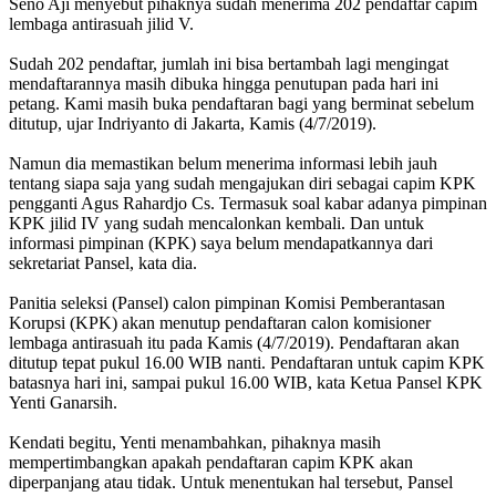
Seno Aji menyebut pihaknya sudah menerima 202 pendaftar capim
lembaga antirasuah jilid V.
Sudah 202 pendaftar, jumlah ini bisa bertambah lagi mengingat
mendaftarannya masih dibuka hingga penutupan pada hari ini
petang. Kami masih buka pendaftaran bagi yang berminat sebelum
ditutup, ujar Indriyanto di Jakarta, Kamis (4/7/2019).
Namun dia memastikan belum menerima informasi lebih jauh
tentang siapa saja yang sudah mengajukan diri sebagai capim KPK
pengganti Agus Rahardjo Cs. Termasuk soal kabar adanya pimpinan
KPK jilid IV yang sudah mencalonkan kembali. Dan untuk
informasi pimpinan (KPK) saya belum mendapatkannya dari
sekretariat Pansel, kata dia.
Panitia seleksi (Pansel) calon pimpinan Komisi Pemberantasan
Korupsi (KPK) akan menutup pendaftaran calon komisioner
lembaga antirasuah itu pada Kamis (4/7/2019). Pendaftaran akan
ditutup tepat pukul 16.00 WIB nanti. Pendaftaran untuk capim KPK
batasnya hari ini, sampai pukul 16.00 WIB, kata Ketua Pansel KPK
Yenti Ganarsih.
Kendati begitu, Yenti menambahkan, pihaknya masih
mempertimbangkan apakah pendaftaran capim KPK akan
diperpanjang atau tidak. Untuk menentukan hal tersebut, Pansel