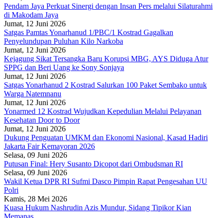
Pendam Jaya Perkuat Sinergi dengan Insan Pers melalui Silaturahmi
di Makodam Jaya
Jumat, 12 Juni 2026
Satgas Pamtas Yonarhanud 1/PBC/1 Kostrad Gagalkan
Penyelundupan Puluhan Kilo Narkoba
Jumat, 12 Juni 2026
Kejagung Sikat Tersangka Baru Korupsi MBG, AYS Diduga Atur
SPPG dan Beri Uang ke Sony Sonjaya
Jumat, 12 Juni 2026
Satgas Yonarhanud 2 Kostrad Salurkan 100 Paket Sembako untuk
Warga Natemnanu
Jumat, 12 Juni 2026
Yonarmed 12 Kostrad Wujudkan Kepedulian Melalui Pelayanan
Kesehatan Door to Door
Jumat, 12 Juni 2026
Dukung Penguatan UMKM dan Ekonomi Nasional, Kasad Hadiri
Jakarta Fair Kemayoran 2026
Selasa, 09 Juni 2026
Putusan Final: Hery Susanto Dicopot dari Ombudsman RI
Selasa, 09 Juni 2026
Wakil Ketua DPR RI Sufmi Dasco Pimpin Rapat Pengesahan UU
Polri
Kamis, 28 Mei 2026
Kuasa Hukum Nashrudin Azis Mundur, Sidang Tipikor Kian
Memanas