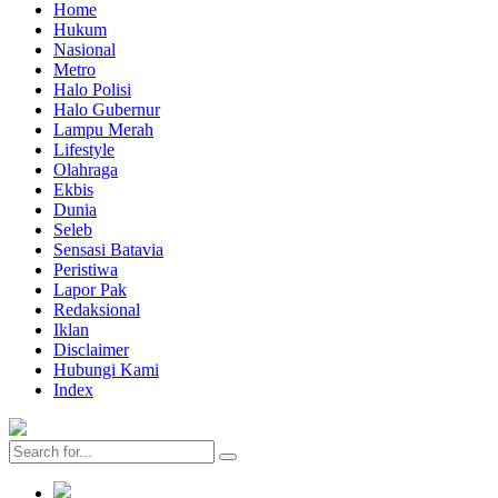
Home
Hukum
Nasional
Metro
Halo Polisi
Halo Gubernur
Lampu Merah
Lifestyle
Olahraga
Ekbis
Dunia
Seleb
Sensasi Batavia
Peristiwa
Lapor Pak
Redaksional
Iklan
Disclaimer
Hubungi Kami
Index