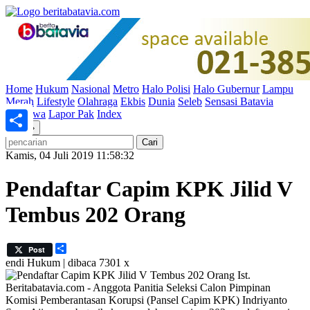
Home
Hukum
Nasional
Metro
Halo Polisi
Halo Gubernur
Lampu
Merah
Lifestyle
Olahraga
Ekbis
Dunia
Seleb
Sensasi Batavia
Peristiwa
Lapor Pak
Index
«
»
Share
Kamis, 04 Juli 2019 11:58:32
Pendaftar Capim KPK Jilid V
Tembus 202 Orang
Share
Post
endi
Hukum | dibaca 7301 x
Ist.
Beritabatavia.com -
Anggota Panitia Seleksi Calon Pimpinan
Komisi Pemberantasan Korupsi (Pansel Capim KPK) Indriyanto