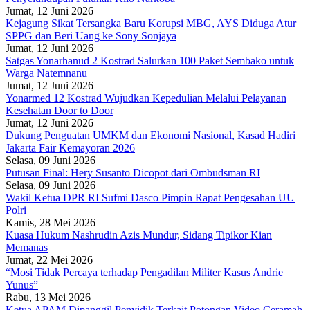
Jumat, 12 Juni 2026
Kejagung Sikat Tersangka Baru Korupsi MBG, AYS Diduga Atur
SPPG dan Beri Uang ke Sony Sonjaya
Jumat, 12 Juni 2026
Satgas Yonarhanud 2 Kostrad Salurkan 100 Paket Sembako untuk
Warga Natemnanu
Jumat, 12 Juni 2026
Yonarmed 12 Kostrad Wujudkan Kepedulian Melalui Pelayanan
Kesehatan Door to Door
Jumat, 12 Juni 2026
Dukung Penguatan UMKM dan Ekonomi Nasional, Kasad Hadiri
Jakarta Fair Kemayoran 2026
Selasa, 09 Juni 2026
Putusan Final: Hery Susanto Dicopot dari Ombudsman RI
Selasa, 09 Juni 2026
Wakil Ketua DPR RI Sufmi Dasco Pimpin Rapat Pengesahan UU
Polri
Kamis, 28 Mei 2026
Kuasa Hukum Nashrudin Azis Mundur, Sidang Tipikor Kian
Memanas
Jumat, 22 Mei 2026
“Mosi Tidak Percaya terhadap Pengadilan Militer Kasus Andrie
Yunus”
Rabu, 13 Mei 2026
Ketua APAM Dipanggil Penyidik Terkait Potongan Video Ceramah