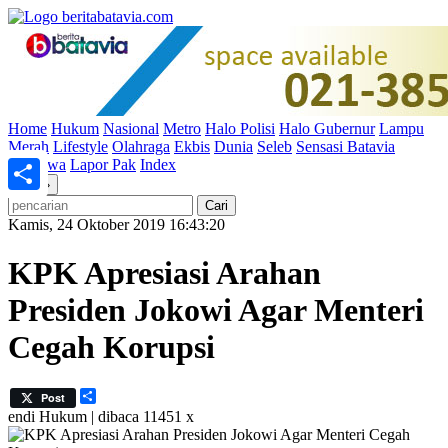
Home
Hukum
Nasional
Metro
Halo Polisi
Halo Gubernur
Lampu
Merah
Lifestyle
Olahraga
Ekbis
Dunia
Seleb
Sensasi Batavia
Peristiwa
Lapor Pak
Index
«
»
Share
Kamis, 24 Oktober 2019 16:43:20
KPK Apresiasi Arahan
Presiden Jokowi Agar Menteri
Cegah Korupsi
Share
Post
endi
Hukum | dibaca 11451 x