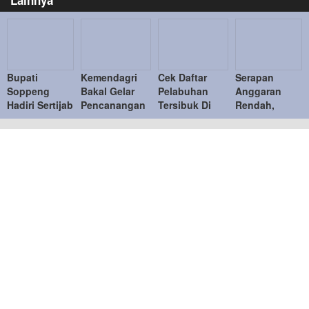
Bupati
Kemendagri
Cek Daftar
Serapan
Soppeng
Bakal Gelar
Pelabuhan
Anggaran
Hadiri Sertijab
Pencanangan
Tersibuk Di
Rendah,
Pj Gubernur
Gerakan
Aceh
Berdampak
Sulsel
Pembagian 10
Kinerja
Juta Bendera
Perekonomian
Merah Putih
Aceh