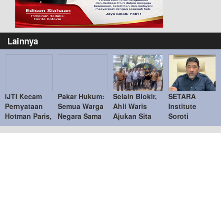
Lainnya
IJTI Kecam
Pakar Hukum:
Selain Blokir,
SETARA
Pernyataan
Semua Warga
Ahli Waris
Institute
Hotman Paris,
Negara Sama
Ajukan Sita
Soroti
Tegaskan
di Hadapan
Jaminan
Kejanggalan
Menghormati
Hukum
Tanah di Bukit
Kasus Febrie
Jurnalis
Podomoro di
Adriansyah,
Duren Sawit
Desak KPK
Ambil Alih