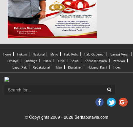
Home
Hukum
Nasional
Metro
Halo Polisi
Halo Gubernur
Lampu Merah
Lifestyle
Olahraga
Ekbis
Dunia
Seleb
Sensasi Batavia
Peristiwa
Lapor Pak
Redaksional
Iklan
Disclaimer
Hubungi Kami
Index
© Copyrights 2009 - 2026 Beritabatavia.com