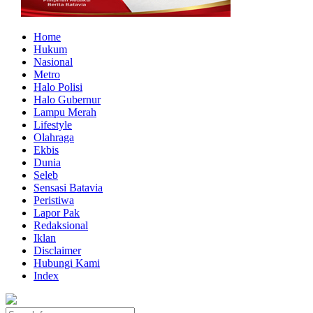
Home
Hukum
Nasional
Metro
Halo Polisi
Halo Gubernur
Lampu Merah
Lifestyle
Olahraga
Ekbis
Dunia
Seleb
Sensasi Batavia
Peristiwa
Lapor Pak
Redaksional
Iklan
Disclaimer
Hubungi Kami
Index