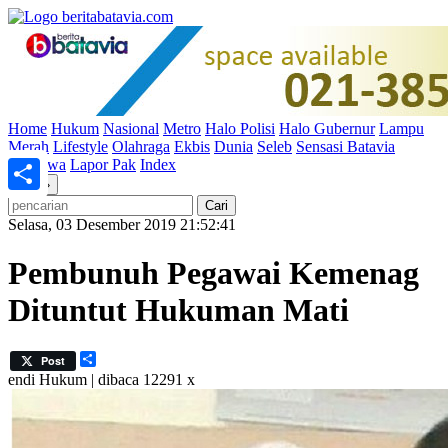
Home
Hukum
Nasional
Metro
Halo Polisi
Halo Gubernur
Lampu
Merah
Lifestyle
Olahraga
Ekbis
Dunia
Seleb
Sensasi Batavia
Peristiwa
Lapor Pak
Index
«
»
Share
Selasa, 03 Desember 2019 21:52:41
Pembunuh Pegawai Kemenag
Dituntut Hukuman Mati
Share
Post
endi
Hukum | dibaca 12291 x