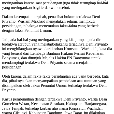
meringankan karena saat persidangan juga tidak terungkap hal-hal
yang meringankan bagi terdakwa tersebut.
Dalam kesempatan terpisah, penasihat hukum terdakwa Deni
Priyanto, Waslam Makhsid mengatakan selama mengikuti
persidangan, pihaknya menemukan fakta-fakta yang berbeda
dengan Jaksa Penuntut Umum.
Jadi, ada hal-hal yang meringankan yang kita jumpai pada diri
terdakwa ataupun yang melatarbelakangi terjadinya Deni Priyanto
ini menghilangkan nyawa dari korban Komsatun Wachidah, kata dia
yang berasal dari Lembaga Bantuan Hukum Perisai Kebenaran,
Banyumas, dan ditunjuk Majelis Hakim PN Banyumas untuk
mendampingi terdakwa Deni Priyanto selama menjalani
persidangan.
Oleh karena dalam fakta-fakta persidangan ada yang berbeda, kata
dia, pihaknya akan menyampaikan pembelaan atas tuntutan yang
disampaikan oleh Jaksa Penuntut Umum terhadap terdakwa Deni
Priyanto.
Kasus pembunuhan dengan terdakwa Deni Priyanto, warga Desa
Gumelem Wetan, Kecamatan Susukan, Kabupaten Banjarnegara,
Jawa Tengah, terhadap korban atas nama Komsatun Wachidah,
warga Cileunyi, Kabupaten Bandung, Jawa Barat, itu dilakukan