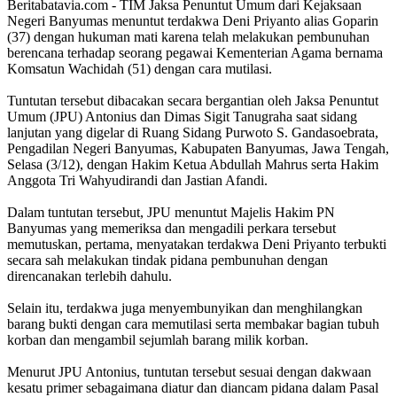
Beritabatavia.com -
TIM Jaksa Penuntut Umum dari Kejaksaan
Negeri Banyumas menuntut terdakwa Deni Priyanto alias Goparin
(37) dengan hukuman mati karena telah melakukan pembunuhan
berencana terhadap seorang pegawai Kementerian Agama bernama
Komsatun Wachidah (51) dengan cara mutilasi.
Tuntutan tersebut dibacakan secara bergantian oleh Jaksa Penuntut
Umum (JPU) Antonius dan Dimas Sigit Tanugraha saat sidang
lanjutan yang digelar di Ruang Sidang Purwoto S. Gandasoebrata,
Pengadilan Negeri Banyumas, Kabupaten Banyumas, Jawa Tengah,
Selasa (3/12), dengan Hakim Ketua Abdullah Mahrus serta Hakim
Anggota Tri Wahyudirandi dan Jastian Afandi.
Dalam tuntutan tersebut, JPU menuntut Majelis Hakim PN
Banyumas yang memeriksa dan mengadili perkara tersebut
memutuskan, pertama, menyatakan terdakwa Deni Priyanto terbukti
secara sah melakukan tindak pidana pembunuhan dengan
direncanakan terlebih dahulu.
Selain itu, terdakwa juga menyembunyikan dan menghilangkan
barang bukti dengan cara memutilasi serta membakar bagian tubuh
korban dan mengambil sejumlah barang milik korban.
Menurut JPU Antonius, tuntutan tersebut sesuai dengan dakwaan
kesatu primer sebagaimana diatur dan diancam pidana dalam Pasal