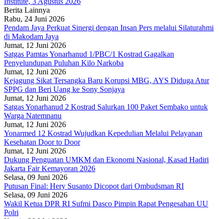
Institute, 3 Agustus 2026
Berita Lainnya
Rabu, 24 Juni 2026
Pendam Jaya Perkuat Sinergi dengan Insan Pers melalui Silaturahmi
di Makodam Jaya
Jumat, 12 Juni 2026
Satgas Pamtas Yonarhanud 1/PBC/1 Kostrad Gagalkan
Penyelundupan Puluhan Kilo Narkoba
Jumat, 12 Juni 2026
Kejagung Sikat Tersangka Baru Korupsi MBG, AYS Diduga Atur
SPPG dan Beri Uang ke Sony Sonjaya
Jumat, 12 Juni 2026
Satgas Yonarhanud 2 Kostrad Salurkan 100 Paket Sembako untuk
Warga Natemnanu
Jumat, 12 Juni 2026
Yonarmed 12 Kostrad Wujudkan Kepedulian Melalui Pelayanan
Kesehatan Door to Door
Jumat, 12 Juni 2026
Dukung Penguatan UMKM dan Ekonomi Nasional, Kasad Hadiri
Jakarta Fair Kemayoran 2026
Selasa, 09 Juni 2026
Putusan Final: Hery Susanto Dicopot dari Ombudsman RI
Selasa, 09 Juni 2026
Wakil Ketua DPR RI Sufmi Dasco Pimpin Rapat Pengesahan UU
Polri