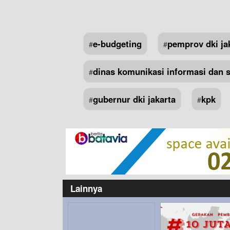
e-budgeting
pemprov dki ja
#
#
dinas komunikasi informasi dan st
#
gubernur dki jakarta
kpk
#
#
Lainnya