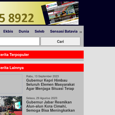
»
Ekbis
Dunia
Seleb
Sensasi Batavia
Peristiwa
Lapor
erita Terpopuler
erita Lainnya
Rabu, 13 September 2023
Gubernur Kepri Himbau
Seluruh Elemen Masyarakat
Agar Menjaga Situasi Tetap
Kondusif
Selasa, 29 Agustus 2023
Gubernur Jabar Resmikan
Alun-alun Kota Cimahi,
Semoga Bisa Meningkatkan
Investasi