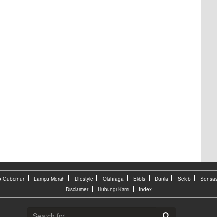
o Gubernur
Lampu Merah
Lifestyle
Olahraga
Ekbis
Dunia
Seleb
Sensas
Disclaimer
Hubungi Kami
Index