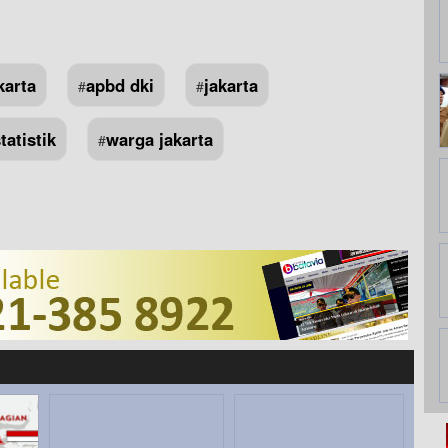
karta
apbd dki
jakarta
#
#
atistik
warga jakarta
#