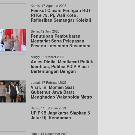
Kamis, 17 Agustus 2023
Pemkot Cimahi Peringati HUT
RI Ke 78, Pj. Wali Kota :
Reflesikan Semangat Kolektif
Berkolaborasi
Senin, 12 Juni 2023
Penutupan Pembubaran
Mentarlat Serta Pelepasan
Peserta Latsitarda Nusantara
XLlll/2023
Minggu, 19 Maret 2023
Anies Dinilai Menikmati Politik
Identitas, Politisi PDIP Riau :
Bertentangan Dengan
Pancasila
Jumat, 17 Februari 2023
Viral: Ini Momen Saat
Gubernur Jawa Barat
Menghadap Wakapolda Metro
Jaya
Sabtu, 11 Februari 2023
UP PKB Jagakarsa Siapkan 5
Jalur Uji Kendaraan
Rabu, 14 Desember 2022