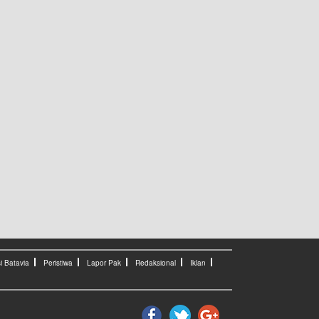
i Batavia
Peristiwa
Lapor Pak
Redaksional
Iklan