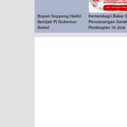
Bupati Soppeng Hadiri
Kemendagri Bakal G
Sertijab Pj Gubernur
Pencanangan Gera
Sulsel
Pembagian 10 Juta
Bendera Merah Puti