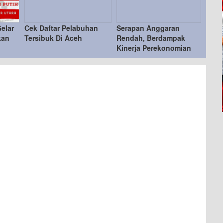
elar
Cek Daftar Pelabuhan
Serapan Anggaran
kan
Tersibuk Di Aceh
Rendah, Berdampak
Kinerja Perekonomian
h
Aceh