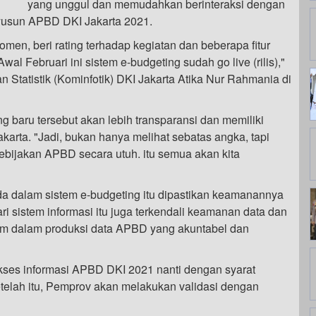
yang unggul dan memudahkan berinteraksi dengan
yusun APBD DKI Jakarta 2021.
komen, beri rating terhadap kegiatan dan beberapa fitur
wal Februari ini sistem e-budgeting sudah go live (rilis),"
n Statistik (Kominfotik) DKI Jakarta Atika Nur Rahmania di
g baru tersebut akan lebih transparansi dan memiliki
arta. "Jadi, bukan hanya melihat sebatas angka, tapi
bijakan APBD secara utuh. itu semua akan kita
ada dalam sistem e-budgeting itu dipastikan keamanannya
i sistem informasi itu juga terkendali keamanan data dan
em dalam produksi data APBD yang akuntabel dan
kses informasi APBD DKI 2021 nanti dengan syarat
telah itu, Pemprov akan melakukan validasi dengan