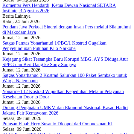
Komentar Pers Hendardi, Ketua Dewan Nasional SETARA
Institute, 3 Agustus 2026
Berita Lainnya
Rabu, 24 Juni 2026
Pendam Jaya Perkuat Sinergi dengan Insan Pers melalui Silaturahmi
di Makodam Jaya
Jumat, 12 Juni 2026
Satgas Pamtas Yonarhanud 1/PBC/1 Kostrad Gagalkan
Penyelundupan Puluhan Kilo Narkoba
Jumat, 12 Juni 2026
Kejagung Sikat Tersangka Baru Korupsi MBG, AYS Diduga Atur
SPPG dan Beri Uang ke Sony Sonjaya
Jumat, 12 Juni 2026
Satgas Yonarhanud 2 Kostrad Salurkan 100 Paket Sembako untuk
Warga Natemnanu
Jumat, 12 Juni 2026
Yonarmed 12 Kostrad Wujudkan Kepedulian Melalui Pelayanan
Kesehatan Door to Door
Jumat, 12 Juni 2026
Dukung Penguatan UMKM dan Ekonomi Nasional, Kasad Hadiri
Jakarta Fair Kemayoran 2026
Selasa, 09 Juni 2026
Putusan Final: Hery Susanto Dicopot dari Ombudsman RI
Selasa, 09 Juni 2026