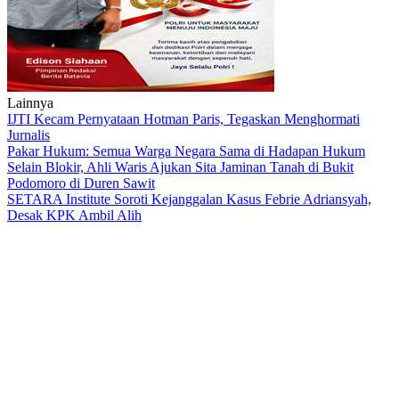
Lainnya
IJTI Kecam Pernyataan Hotman Paris, Tegaskan Menghormati
Jurnalis
Pakar Hukum: Semua Warga Negara Sama di Hadapan Hukum
Selain Blokir, Ahli Waris Ajukan Sita Jaminan Tanah di Bukit
Podomoro di Duren Sawit
SETARA Institute Soroti Kejanggalan Kasus Febrie Adriansyah,
Desak KPK Ambil Alih