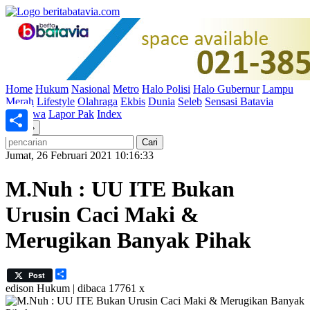
Home
Hukum
Nasional
Metro
Halo Polisi
Halo Gubernur
Lampu
Merah
Lifestyle
Olahraga
Ekbis
Dunia
Seleb
Sensasi Batavia
Peristiwa
Lapor Pak
Index
«
»
Share
Jumat, 26 Februari 2021 10:16:33
M.Nuh : UU ITE Bukan
Urusin Caci Maki &
Merugikan Banyak Pihak
Share
Post
edison
Hukum | dibaca 17761 x