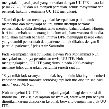
mengatakan, pasal-pasal yang berkatian dengan UU ITE antara lain
pasal 27, 28, 36 dan 40 menjadi perhatian semua masyarakat dan
penegak hukum, bagaimana UU ITE menyikapi.
"Kami di parleman menunggu dari kesepakatan partai untuk
membahas dan menyikapi hal ini, untuk disetujui bersama
pemerintah, apabila disetujui, tentu menjadi bahan diskusi. Hingga
hari ini, pembahasan tentang itu belum ada, baru wacana di media.
tentu akan menjadi bahasan. Intinya DPR menunggu kesepakatan
yang diambil pemerintah dan parlemen untuk dibahas dengan 9
partai di parlemen," jelas Aziz Samsudin.
Pada kesempatan tersebut Ketua Dewan Pers Mohammad Nuh
mengakui maraknya permintaan revisi UU ITE. Nuh
mengungkapkan, UU ITE yang disusun pada 2008 awalnya
memang tidak diharapkan berfungsi seperti saat ini.
"Saya mikir kok rasanya dulu tidak begini, dulu kita ingin memberi
kepastian hukum transaksi teknologi tapi kok tiba-tiba urusan caci
maki," ucap M. Nuh.
Nuh menyebut UU ITE kini menjadi ganjalan bagi demokrasi di
Indonesia. Tidak saja di lapisan masyarakat, wartawan pun banyak
dirugikan karena dilaporkan ke pihak berwajib dengan merujuk UU
ITE.