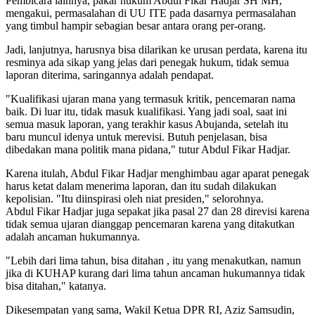
Pembicara lainnya, pakar hukum Abdul Fikar Hadjar SH MH,
mengakui, permasalahan di UU ITE pada dasarnya permasalahan
yang timbul hampir sebagian besar antara orang per-orang.
Jadi, lanjutnya, harusnya bisa dilarikan ke urusan perdata, karena itu
resminya ada sikap yang jelas dari penegak hukum, tidak semua
laporan diterima, saringannya adalah pendapat.
"Kualifikasi ujaran mana yang termasuk kritik, pencemaran nama
baik. Di luar itu, tidak masuk kualifikasi. Yang jadi soal, saat ini
semua masuk laporan, yang terakhir kasus Abujanda, setelah itu
baru muncul idenya untuk merevisi. Butuh penjelasan, bisa
dibedakan mana politik mana pidana," tutur Abdul Fikar Hadjar.
Karena itulah, Abdul Fikar Hadjar menghimbau agar aparat penegak
harus ketat dalam menerima laporan, dan itu sudah dilakukan
kepolisian. "Itu diinspirasi oleh niat presiden," selorohnya.
Abdul Fikar Hadjar juga sepakat jika pasal 27 dan 28 direvisi karena
tidak semua ujaran dianggap pencemaran karena yang ditakutkan
adalah ancaman hukumannya.
"Lebih dari lima tahun, bisa ditahan , itu yang menakutkan, namun
jika di KUHAP kurang dari lima tahun ancaman hukumannya tidak
bisa ditahan," katanya.
Dikesempatan yang sama, Wakil Ketua DPR RI, Aziz Samsudin,