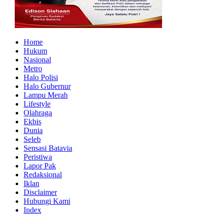
Home
Hukum
Nasional
Metro
Halo Polisi
Halo Gubernur
Lampu Merah
Lifestyle
Olahraga
Ekbis
Dunia
Seleb
Sensasi Batavia
Peristiwa
Lapor Pak
Redaksional
Iklan
Disclaimer
Hubungi Kami
Index