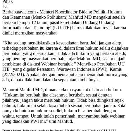
Ist.
Beritabatavia.com -
Menteri Koordinator Bidang Politik, Hukum
dan Keamanan (Menko Polhukam) Mahfud MD mengakui setelah
berlaku hampir 12 tahun, pasal karet dalam Undang Undang
Informatika dan Teknologi (UU ITE) harus dilakukan revisi karena
dinilai merugikan masyarakat.
"Kita sedang mendiskusikan kesepakatan baru. Jadi jangan alergi
terhadap perubahan itu karena di dalam ilmu hukum selalu diajarkan
perubahan yang disesuaikan. Tidak ada hukum yang berlaku abadi,
yang penting masyarakat berubah," ujar Mahfud MD, saat menjadi
pembicara di diskusi Webinar bertajuk " Menyikap Perubahan UU
ITE" yang digelar Persatuan Wartawan Indonesia (PWI), Kamis
(25/2/2021). Apakah dengan mencabut atau menambah norma yang
ada, dapat dilakukan dalam kesepakatan,tambahnya.
Menurut Mahfud MD, dimana ada masyarakat disitu ada hukum.
"Hukum itu berubah jika alasannya berubah, sesuai dengan
pilahnya, jangan takut merubah hukum. Tidak bisa diingkari sejak
dahulu, hukum itu selalu bisa diubah sesuai perubahan jaman. Kita
punya kebutuhan hukum sendiri, hukum bisa berubah dengan
waktu, tempat. Untuk itulah pemerintah, menyambut baik webinar
yang diadakan PWI ini," urai Mahfud.