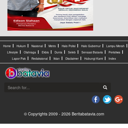
Home
Hukum
Nasional
Metro
Halo Polisi
Halo Gubernur
Lampu Merah
Lifestyle
Olahraga
Ekbis
Dunia
Seleb
Sensasi Batavia
Peristiwa
Lapor Pak
Redaksional
Iklan
Disclaimer
Hubungi Kami
Index
© Copyrights 2009 - 2026 Beritabatavia.com