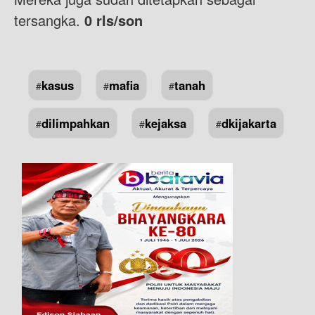
tersangka.
0 rls/son
kasus
mafia
tanah
#
#
#
dilimpahkan
kejaksa
dkijakarta
#
#
#