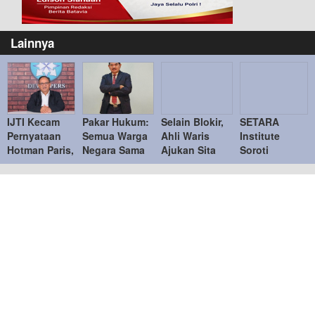
Lainnya
IJTI Kecam
Pakar Hukum:
Selain Blokir,
SETARA
Pernyataan
Semua Warga
Ahli Waris
Institute
Hotman Paris,
Negara Sama
Ajukan Sita
Soroti
Tegaskan
di Hadapan
Jaminan
Kejanggalan
Menghormati
Hukum
Tanah di Bukit
Kasus Febrie
Jurnalis
Podomoro di
Adriansyah,
Duren Sawit
Desak KPK
Ambil Alih