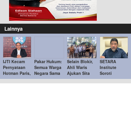
Lainnya
IJTI Kecam
Pakar Hukum:
Selain Blokir,
SETARA
Pernyataan
Semua Warga
Ahli Waris
Institute
Hotman Paris,
Negara Sama
Ajukan Sita
Soroti
Tegaskan
di Hadapan
Jaminan
Kejanggalan
Menghormati
Hukum
Tanah di Bukit
Kasus Febrie
Jurnalis
Podomoro di
Adriansyah,
Duren Sawit
Desak KPK
Ambil Alih