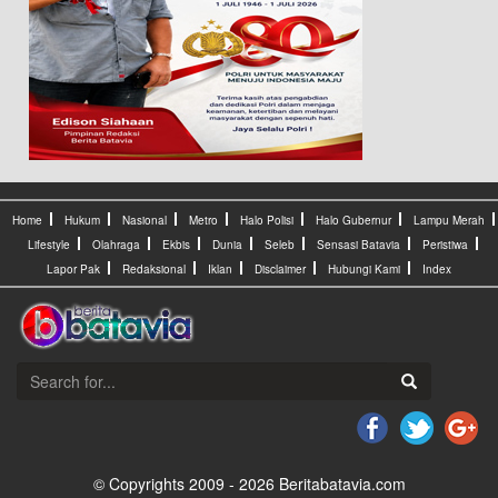
Home
Hukum
Nasional
Metro
Halo Polisi
Halo Gubernur
Lampu Merah
Lifestyle
Olahraga
Ekbis
Dunia
Seleb
Sensasi Batavia
Peristiwa
Lapor Pak
Redaksional
Iklan
Disclaimer
Hubungi Kami
Index
© Copyrights 2009 - 2026 Beritabatavia.com