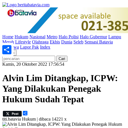
Home
Hukum
Nasional
Metro
Halo Polisi
Halo Gubernur
Lampu
Merah
Lifestyle
Olahraga
Ekbis
Dunia
Seleb
Sensasi Batavia
Peristiwa
Lapor Pak
Index
«
»
Share
Kamis, 20 Oktober 2022 17:56:54
Alvin Lim Ditangkap, ICPW:
Yang Dilakukan Penegak
Hukum Sudah Tepat
Share
Post
titi.batavia
Hukum | dibaca 14221 x