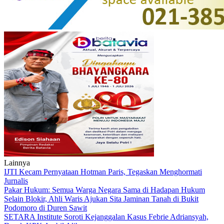
Lainnya
IJTI Kecam Pernyataan Hotman Paris, Tegaskan Menghormati
Jurnalis
Pakar Hukum: Semua Warga Negara Sama di Hadapan Hukum
Selain Blokir, Ahli Waris Ajukan Sita Jaminan Tanah di Bukit
Podomoro di Duren Sawit
SETARA Institute Soroti Kejanggalan Kasus Febrie Adriansyah,