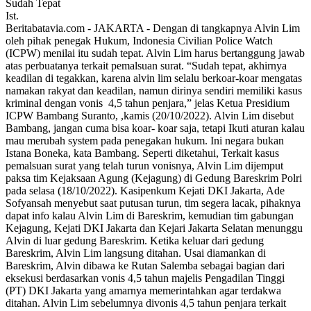
Ist.
Beritabatavia.com -
JAKARTA - Dengan di tangkapnya Alvin Lim
oleh pihak penegak Hukum, Indonesia Civilian Police Watch
(ICPW) menilai itu sudah tepat. Alvin Lim harus bertanggung jawab
atas perbuatanya terkait pemalsuan surat. “Sudah tepat, akhirnya
keadilan di tegakkan, karena alvin lim selalu berkoar-koar mengatas
namakan rakyat dan keadilan, namun dirinya sendiri memiliki kasus
kriminal dengan vonis 4,5 tahun penjara,” jelas Ketua Presidium
ICPW Bambang Suranto, ,kamis (20/10/2022). Alvin Lim disebut
Bambang, jangan cuma bisa koar- koar saja, tetapi Ikuti aturan kalau
mau merubah system pada penegakan hukum. Ini negara bukan
Istana Boneka, kata Bambang. Seperti diketahui, Terkait kasus
pemalsuan surat yang telah turun vonisnya, Alvin Lim dijemput
paksa tim Kejaksaan Agung (Kejagung) di Gedung Bareskrim Polri
pada selasa (18/10/2022). Kasipenkum Kejati DKI Jakarta, Ade
Sofyansah menyebut saat putusan turun, tim segera lacak, pihaknya
dapat info kalau Alvin Lim di Bareskrim, kemudian tim gabungan
Kejagung, Kejati DKI Jakarta dan Kejari Jakarta Selatan menunggu
Alvin di luar gedung Bareskrim. Ketika keluar dari gedung
Bareskrim, Alvin Lim langsung ditahan. Usai diamankan di
Bareskrim, Alvin dibawa ke Rutan Salemba sebagai bagian dari
eksekusi berdasarkan vonis 4,5 tahun majelis Pengadilan Tinggi
(PT) DKI Jakarta yang amarnya memerintahkan agar terdakwa
ditahan. Alvin Lim sebelumnya divonis 4,5 tahun penjara terkait