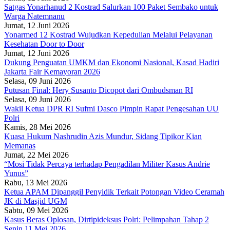
Satgas Yonarhanud 2 Kostrad Salurkan 100 Paket Sembako untuk
Warga Natemnanu
Jumat, 12 Juni 2026
Yonarmed 12 Kostrad Wujudkan Kepedulian Melalui Pelayanan
Kesehatan Door to Door
Jumat, 12 Juni 2026
Dukung Penguatan UMKM dan Ekonomi Nasional, Kasad Hadiri
Jakarta Fair Kemayoran 2026
Selasa, 09 Juni 2026
Putusan Final: Hery Susanto Dicopot dari Ombudsman RI
Selasa, 09 Juni 2026
Wakil Ketua DPR RI Sufmi Dasco Pimpin Rapat Pengesahan UU
Polri
Kamis, 28 Mei 2026
Kuasa Hukum Nashrudin Azis Mundur, Sidang Tipikor Kian
Memanas
Jumat, 22 Mei 2026
“Mosi Tidak Percaya terhadap Pengadilan Militer Kasus Andrie
Yunus”
Rabu, 13 Mei 2026
Ketua APAM Dipanggil Penyidik Terkait Potongan Video Ceramah
JK di Masjid UGM
Sabtu, 09 Mei 2026
Kasus Beras Oplosan, Dirtipideksus Polri: Pelimpahan Tahap 2
Senin 11 Mei 2026