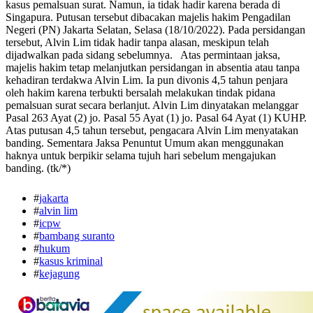
kasus pemalsuan surat. Namun, ia tidak hadir karena berada di
Singapura. Putusan tersebut dibacakan majelis hakim Pengadilan
Negeri (PN) Jakarta Selatan, Selasa (18/10/2022). Pada persidangan
tersebut, Alvin Lim tidak hadir tanpa alasan, meskipun telah
dijadwalkan pada sidang sebelumnya. Atas permintaan jaksa,
majelis hakim tetap melanjutkan persidangan in absentia atau tanpa
kehadiran terdakwa Alvin Lim. Ia pun divonis 4,5 tahun penjara
oleh hakim karena terbukti bersalah melakukan tindak pidana
pemalsuan surat secara berlanjut. Alvin Lim dinyatakan melanggar
Pasal 263 Ayat (2) jo. Pasal 55 Ayat (1) jo. Pasal 64 Ayat (1) KUHP.
Atas putusan 4,5 tahun tersebut, pengacara Alvin Lim menyatakan
banding. Sementara Jaksa Penuntut Umum akan menggunakan
haknya untuk berpikir selama tujuh hari sebelum mengajukan
banding. (tk/*)
#
jakarta
#
alvin lim
#
icpw
#
bambang suranto
#
hukum
#
kasus kriminal
#
kejagung