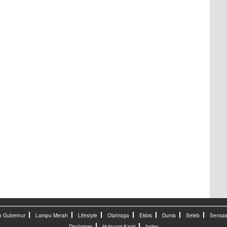
o Gubernur
Lampu Merah
Lifestyle
Olahraga
Ekbis
Dunia
Seleb
Sensas
Disclaimer
Hubungi Kami
Index