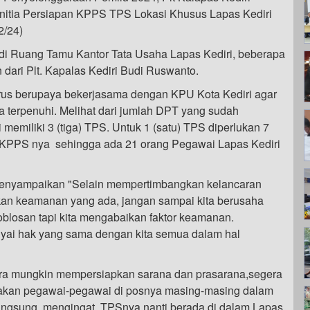
anitia Persiapan KPPS TPS Lokasi Khusus Lapas Kediri
2/24)
 di Ruang Tamu Kantor Tata Usaha Lapas Kediri, beberapa
ari Plt. Kapalas Kediri Budi Ruswanto.
rus berupaya bekerjasama dengan KPU Kota Kediri agar
a terpenuhi. Melihat dari jumlah DPT yang sudah
 memiliki 3 (tiga) TPS. Untuk 1 (satu) TPS diperlukan 7
 KPPS nya sehingga ada 21 orang Pegawai Lapas Kediri
enyampaikan "Selain mempertimbangkan kelancaran
kan keamanan yang ada, jangan sampai kita berusaha
losan tapi kita mengabaikan faktor keamanan.
ai hak yang sama dengan kita semua dalam hal
era mungkin mempersiapkan sarana dan prasarana,segera
akan pegawai-pegawai di posnya masing-masing dalam
ngsung, mengingat TPSnya nanti berada di dalam Lapas