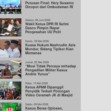
Putusan Final: Hery Susanto
Dicopot dari Ombudsman RI
Selasa, 09 Juni 2026
Wakil Ketua DPR RI Sufmi
Dasco Pimpin Rapat
Pengesahan UU Polri
Kamis, 28 Mei 2026
Kuasa Hukum Nashrudin Azis
Mundur, Sidang Tipikor Kian
Memanas
Jumat, 22 Mei 2026
“Mosi Tidak Percaya terhadap
Pengadilan Militer Kasus
Andrie Yunus”
Rabu, 13 Mei 2026
Ketua APAM Dipanggil
Penyidik Terkait Potongan
Video Ceramah JK di Masjid
UGM
Sabtu, 09 Mei 2026
Kasus Beras Oplosan,