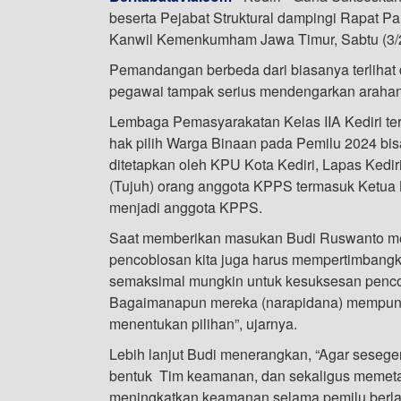
beserta Pejabat Struktural dampingi Rapat P
Kanwil Kemenkumham Jawa Timur, Sabtu (3/
Pemandangan berbeda dari biasanya terlihat
pegawai tampak serius mendengarkan arahan d
Lembaga Pemasyarakatan Kelas IIA Kediri te
hak pilih Warga Binaan pada Pemilu 2024 bis
ditetapkan oleh KPU Kota Kediri, Lapas Kediri
(Tujuh) orang anggota KPPS termasuk Ketua
menjadi anggota KPPS.
Saat memberikan masukan Budi Ruswanto m
pencoblosan kita juga harus mempertimbang
semaksimal mungkin untuk kesuksesan pencob
Bagaimanapun mereka (narapidana) mempuny
menentukan pilihan”, ujarnya.
Lebih lanjut Budi menerangkan, “Agar seseg
bentuk Tim keamanan, dan sekaligus memet
meningkatkan keamanan selama pemilu berla