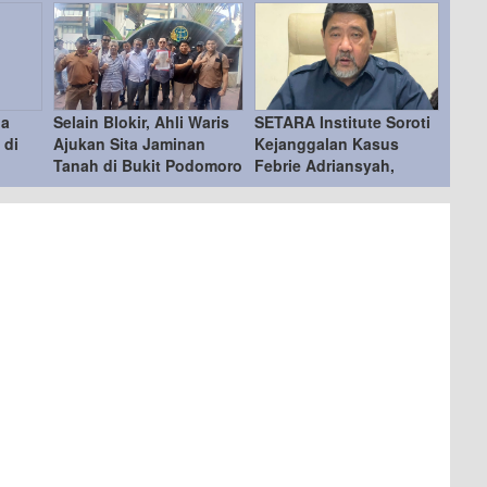
ua
Selain Blokir, Ahli Waris
SETARA Institute Soroti
 di
Ajukan Sita Jaminan
Kejanggalan Kasus
Tanah di Bukit Podomoro
Febrie Adriansyah,
di Duren Sawit
Desak KPK Ambil Alih