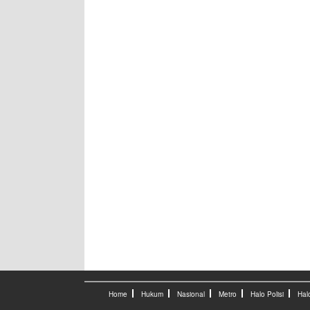
Home
Hukum
Nasional
Metro
Halo Polisi
Hal