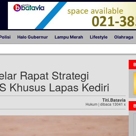
Polisi
Halo Gubernur
Lampu Merah
Lifestyle
Olahraga
B
elar Rapat Strategi
 Khusus Lapas Kediri
Titi.batavia
Hukum | dibaca 13041 x
B