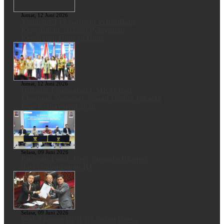
Jumat, 12 Juni 2026
Yonarmed 12 Kostrad Wujudkan
Kepedulian Melalui Pelayanan
Kesehatan Door to Door
Jumat, 12 Juni 2026
Dukung Penguatan UMKM dan
Ekonomi Nasional, Kasad Hadiri Jakarta
Fair Kemayoran 2026
Selasa, 09 Juni 2026
Putusan Final: Hery Susanto Dicopot
dari Ombudsman RI
Selasa, 09 Juni 2026
Wakil Ketua DPR RI Sufmi Dasco