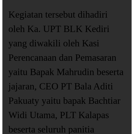
Kegiatan tersebut dihadiri
oleh Ka. UPT BLK Kediri
yang diwakili oleh Kasi
Perencanaan dan Pemasaran
yaitu Bapak Mahrudin beserta
jajaran, CEO PT Bala Aditi
Pakuaty yaitu bapak Bachtiar
Widi Utama, PLT Kalapas
beserta seluruh panitia