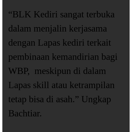
“BLK Kediri sangat terbuka
dalam menjalin kerjasama
dengan Lapas kediri terkait
pembinaan kemandirian bagi
WBP, meskipun di dalam
Lapas skill atau ketrampilan
tetap bisa di asah.” Ungkap
Bachtiar.