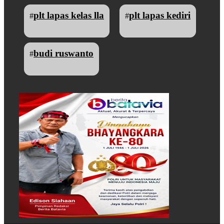
plt lapas kelas lla
plt lapas kediri
#
#
budi ruswanto
#