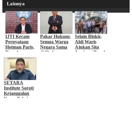
Lainnya
IJTI Kecam
Pakar Hukum:
Selain Blokir,
Pernyataan
Semua Warga
Ahli Waris
Hotman Paris,
Negara Sama
Ajukan Sita
Tegaskan
di Hadapan
Jaminan Tanah
Menghormati
Hukum
di Bukit
Jurnalis
Podomoro di
Duren Sawit
SETARA
Institute Soroti
Kejanggalan
Kasus Febrie
Adriansyah,
Desak KPK
Ambil Alih