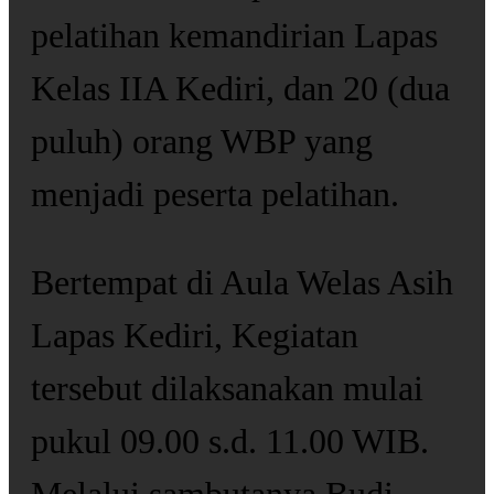
pelatihan kemandirian Lapas
Kelas IIA Kediri, dan 20 (dua
puluh) orang WBP yang
menjadi peserta pelatihan.
Bertempat di Aula Welas Asih
Lapas Kediri, Kegiatan
tersebut dilaksanakan mulai
pukul 09.00 s.d. 11.00 WIB.