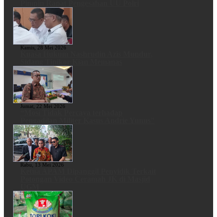
Pimpin Rapat Pengesahan UU Polri
Kamis, 28 Mei 2026
Kuasa Hukum Nashrudin Azis Mundur,
Sidang Tipikor Kian Memanas
Jumat, 22 Mei 2026
“Mosi Tidak Percaya terhadap
Pengadilan Militer Kasus Andrie Yunus”
Rabu, 13 Mei 2026
Ketua APAM Dipanggil Penyidik Terkait
Potongan Video Ceramah JK di Masjid
UGM