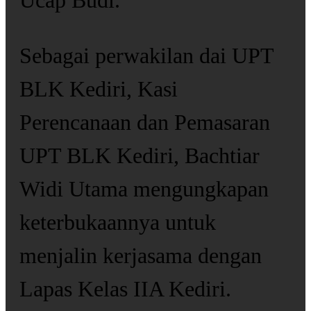
Ucap Budi.
Sebagai perwakilan dai UPT
BLK Kediri, Kasi
Perencanaan dan Pemasaran
UPT BLK Kediri, Bachtiar
Widi Utama mengungkapan
keterbukaannya untuk
menjalin kerjasama dengan
Lapas Kelas IIA Kediri.