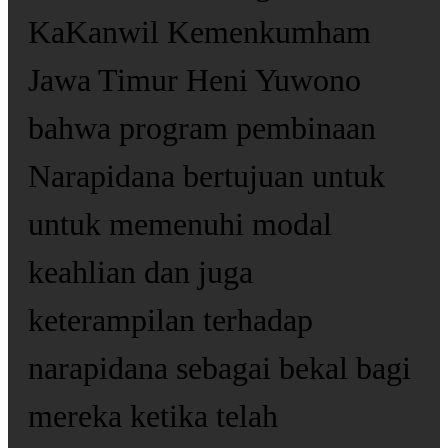
KaKanwil Kemenkumham
Jawa Timur Heni Yuwono
bahwa program pembinaan
Narapidana bertujuan untuk
untuk memenuhi modal
keahlian dan juga
keterampilan terhadap
narapidana sebagai bekal bagi
mereka ketika telah