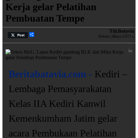
Kerja gelar Pelatihan
Pembuatan Tempe
Titi.batavia
Share
Post
Hukum | dibaca 13371 x
Ist.
Beritabatavia.com -
Kediri –
Lembaga Pemasyarakatan
Kelas IIA Kediri Kanwil
Kemenkumham Jatim gelar
acara Pembukaan Pelatihan