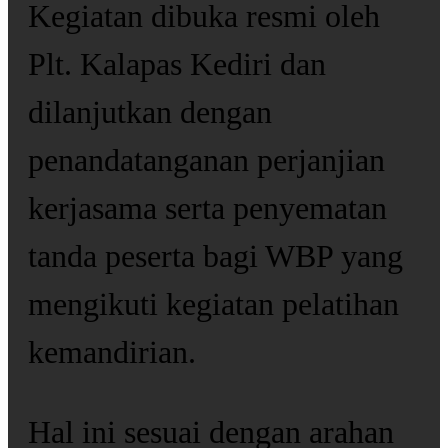
Kegiatan dibuka resmi oleh
Plt. Kalapas Kediri dan
dilanjutkan dengan
penandatanganan perjanjian
kerjasama serta penyematan
tanda peserta bagi WBP yang
mengikuti kegiatan pelatihan
kemandirian.
Hal ini sesuai dengan arahan