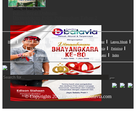
Sabtu, 09 Mei 2026
Kasus Beras Oplosan,
Dirtipideksus Polri: Pelimpahan Tahap 2
Senin 11 Mei 2026
Home
Hukum
Nasional
Metro
Halo Polisi
Halo Gubernur
Lampu Merah
Lifestyle
Olahraga
Ekbis
Dunia
Seleb
Sensasi Batavia
Peristiwa
Lapor Pak
Redaksional
Iklan
Disclaimer
Hubungi Kami
Index
© Copyrights 2009 - 2026 Beritabatavia.com