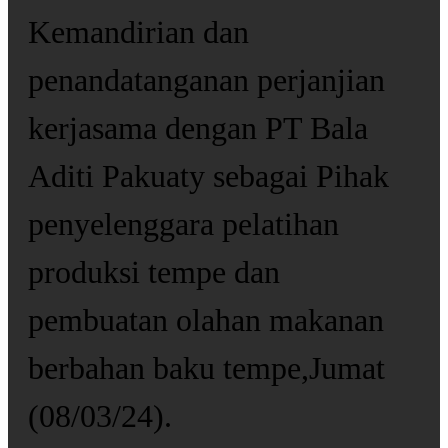
Kemandirian dan
penandatanganan perjanjian
kerjasama dengan PT Bala
Aditi Pakuaty sebagai Pihak
penyelenggara pelatihan
produksi tempe dan
pembuatan olahan makanan
berbahan baku tempe,Jumat
(08/03/24).