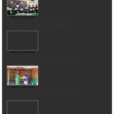
Jumat, 12 Juni 2026
Satgas Pamtas Yonarhanud 1/PBC/1
Kostrad Gagalkan Penyelundupan
Puluhan Kilo Narkoba
Jumat, 12 Juni 2026
Kejagung Sikat Tersangka Baru Korupsi
MBG, AYS Diduga Atur SPPG dan Beri
Uang ke Sony Sonjaya
Jumat, 12 Juni 2026
Satgas Yonarhanud 2 Kostrad Salurkan
100 Paket Sembako untuk Warga
Natemnanu