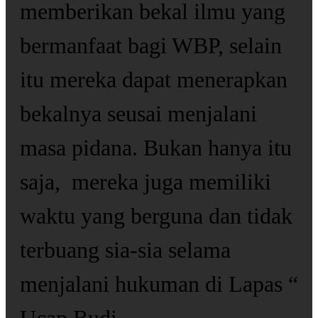
memberikan bekal ilmu yang
bermanfaat bagi WBP, selain
itu mereka dapat menerapkan
bekalnya seusai menjalani
masa pidana. Bukan hanya itu
saja, mereka juga memiliki
waktu yang berguna dan tidak
terbuang sia-sia selama
menjalani hukuman di Lapas “