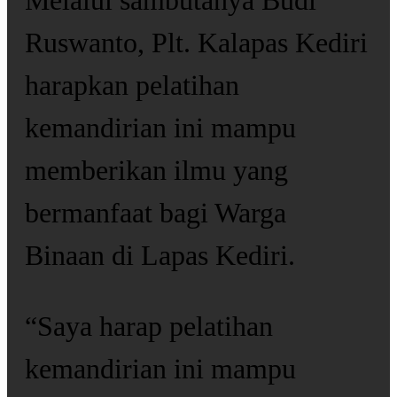
Melalui sambutanya Budi
Ruswanto, Plt. Kalapas Kediri
harapkan pelatihan
kemandirian ini mampu
memberikan ilmu yang
bermanfaat bagi Warga
Binaan di Lapas Kediri.
“Saya harap pelatihan
kemandirian ini mampu