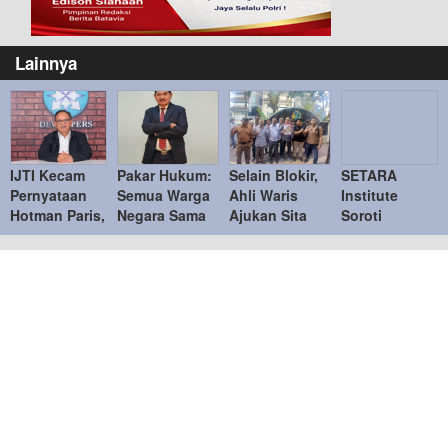
Lainnya
IJTI Kecam
Pakar Hukum:
Selain Blokir,
SETARA
Pernyataan
Semua Warga
Ahli Waris
Institute
Hotman Paris,
Negara Sama
Ajukan Sita
Soroti
Tegaskan
di Hadapan
Jaminan
Kejanggalan
Menghormati
Hukum
Tanah di Bukit
Kasus Febrie
Jurnalis
Podomoro di
Adriansyah,
Duren Sawit
Desak KPK
Ambil Alih