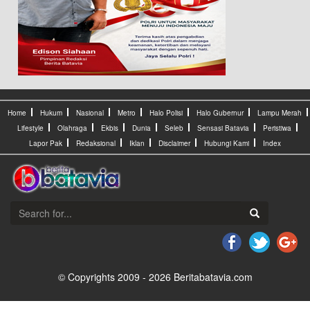
Home
Hukum
Nasional
Metro
Halo Polisi
Halo Gubernur
Lampu Merah
Lifestyle
Olahraga
Ekbis
Dunia
Seleb
Sensasi Batavia
Peristiwa
Lapor Pak
Redaksional
Iklan
Disclaimer
Hubungi Kami
Index
© Copyrights 2009 - 2026 Beritabatavia.com