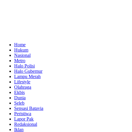
Home
Hukum
Nasional
Metro
Halo Polisi
Halo Gubernur
Lampu Merah
Lifestyle
Olahraga
Ekbis
Dunia
Seleb
Sensasi Batavia
Peristiwa
Lapor Pak
Redaksional
Iklan