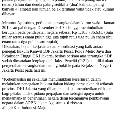
(enam) tahun dan denda paling sedikit 2 (dua) kali dan paling
banyak 4 (empat) kali jumlah pajak terutang yang tidak atau kurang
dibayar.
Menurut Agustinus, perbuatan tersangka dalam kurun waktu Januari
2019 sampai dengan Desember 2019 sehingga menimbulkan
kerugian pada pendapatan negara sebesar Rp 1.163.736.631, (Satu
miliar seratus enam puluh tiga juta tujuh ratus tiga puluh enam ribu
enam ratus tiga puluh satu rupiah).
Dikatakan, berkat kerjasama dan koordinasi yang baik antara
penegak hukum Kanwil DJP Jakarta Pusat, Polda Metro Jaya dan
Kejaksaan Tinggi DKI Jakarta, berkas perkara atas tersangka SDP
sudah dinyatakan lengkap oleh Jaksa Peneliti (P-21) dan dilakukan
penyerahan tersangka dan barang bukti kepada Kejaksaan Negeri
Jakarta Pusat pada hari ini.
"Keberhasilan ini sekaligus menunjukkan keseriusan dalam
melakukan penegakan hukum dalam bidang perpajakan di wilayah
provinsi DKI Jakarta yang diharapkan dapat memberikan efek jera
bagi pelaku tindak pidana perpajkan dan sebagai upaya untuk
mengamankan penerimaan negara demi tercapainya pembiayaan
negara dalam APBN," kata Agustinus.
0 rls/son
#PajakKuatIndonesiaMaju