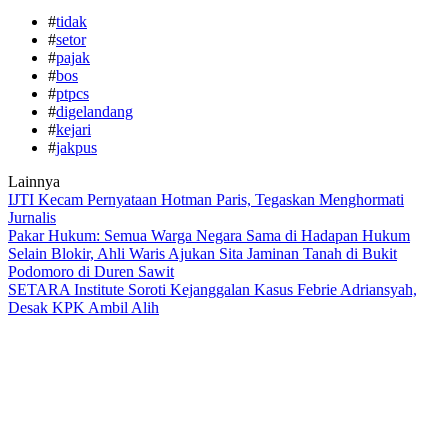
#
tidak
#
setor
#
pajak
#
bos
#
ptpcs
#
digelandang
#
kejari
#
jakpus
Lainnya
IJTI Kecam Pernyataan Hotman Paris, Tegaskan Menghormati
Jurnalis
Pakar Hukum: Semua Warga Negara Sama di Hadapan Hukum
Selain Blokir, Ahli Waris Ajukan Sita Jaminan Tanah di Bukit
Podomoro di Duren Sawit
SETARA Institute Soroti Kejanggalan Kasus Febrie Adriansyah,
Desak KPK Ambil Alih