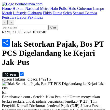
Home
Hukum
Nasional
Metro
Halo Polisi
Halo Gubernur
Lampu
Merah
Lifestyle
Olahraga
Ekbis
Dunia
Seleb
Sensasi Batavia
Peristiwa
Lapor Pak
Index
«
»
Rabu, 31 Juli 2024 10:08:40
Tidak Setorkan Pajak, Bos PT
Share
PCS Digelandang ke Kejari
Jak-Pus
Share
Post
edison
Hukum | dibaca 14921 x
Ist.
Beritabatavia.com -
Setelah Jaksa Penuntut Umum menyatakan
berkas perkara tindak pidana perpajakan lengkap (P-21). Tim
Penyidik Kanwil Direktorat Jenderal Pajak (DJP) Jakarta Pusat