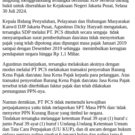
langsung menggelandang tersangka berinisial SDP berserta barang
bukti untuk diserahkan ke Kejaksaan Negeri Jakarta Pusat, Selasa
30 Juli 2024.
Kepala Bidang Penyuluhan, Pelayanan dan Hubungan Masyarakat
Kanwil DJP Jakarta Pusat, Agustinus Dicky Haryadi mengatakan,
tersangka SDP melalui PT. PCS dituduh secara sengaja tidak
menyampaikan surat pemberitahuan dan/atau tidak menyetorkan
pajak yang telah dipotong atau dipungut masa pajak Januari 2019
sampai dengan Desember 2019 sehingga menimbulkan kerugian
pendapatan negara hingga Rp 1,1 Miliar.
Agustinus melanjutkan, tersangka melakukan aksinya dengan
modus melalui PT PCS melakukan transaksi penyerahan Barang
Kena Pajak dan/atau Jasa Kena Pajak kepada para pelanggan. Atas
transaksi penyerahan Barang Kena Pajak dan/atau Jasa Kena Pajak
tersebut telah diterbitkan faktur pajak dan telah dilakukan
pemungutan PPN-nya.
Namun demikian, PT PCS tidak memenuhi kewajiban
perpajakannya yaitu tidak melaporkan SPT Masa PPN dan/ tidak
menyetor PPN Kurang Bayar yang timbul ke negara.
Tindakan tersangka melanggar ketentuan Pasal 39 ayat (1) huruf c
junto Pasal 39 ayat (1) huruf i Undang-Undang Ketentuan Umum
dan Tata Cara Perpajakan (UU KUP), dan di ancam dengan hukum
pidana penjara paling singkat 6 (enam) bulan dan paling lama 6