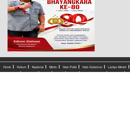
Home
Hukum
Nasional
Metro
Halo Polisi
Halo Gubernur
Lampu Merah
Lifestyle
Olahraga
Ekbis
Dunia
Seleb
Sensasi Batavia
Peristiwa
Lapor Pak
Redaksional
Iklan
Disclaimer
Hubungi Kami
Index