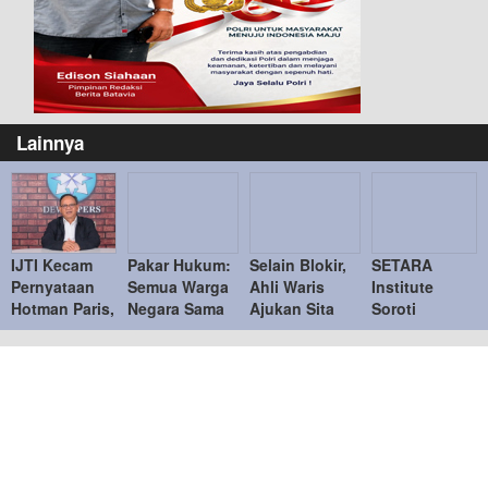
Lainnya
IJTI Kecam
Pakar Hukum:
Selain Blokir,
SETARA
Pernyataan
Semua Warga
Ahli Waris
Institute
Hotman Paris,
Negara Sama
Ajukan Sita
Soroti
Tegaskan
di Hadapan
Jaminan
Kejanggalan
Menghormati
Hukum
Tanah di Bukit
Kasus Febrie
Jurnalis
Podomoro di
Adriansyah,
Duren Sawit
Desak KPK
Ambil Alih