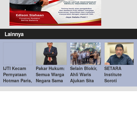
Lainnya
IJTI Kecam
Pakar Hukum:
Selain Blokir,
SETARA
Pernyataan
Semua Warga
Ahli Waris
Institute
Hotman Paris,
Negara Sama
Ajukan Sita
Soroti
Tegaskan
di Hadapan
Jaminan
Kejanggalan
Menghormati
Hukum
Tanah di Bukit
Kasus Febrie
Jurnalis
Podomoro di
Adriansyah,
Duren Sawit
Desak KPK
Ambil Alih