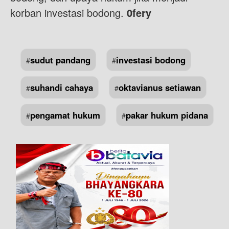
korban investasi bodong.
0fery
sudut pandang
investasi bodong
#
#
suhandi cahaya
oktavianus setiawan
#
#
pengamat hukum
pakar hukum pidana
#
#