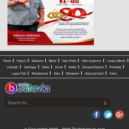
Home
Hukum
Nasional
Metro
Halo Polisi
Halo Gubernur
Lampu Merah
Lifestyle
Olahraga
Ekbis
Dunia
Seleb
Sensasi Batavia
Peristiwa
Lapor Pak
Redaksional
Iklan
Disclaimer
Hubungi Kami
Index
© Copyrights 2009 - 2026 Beritabatavia.com