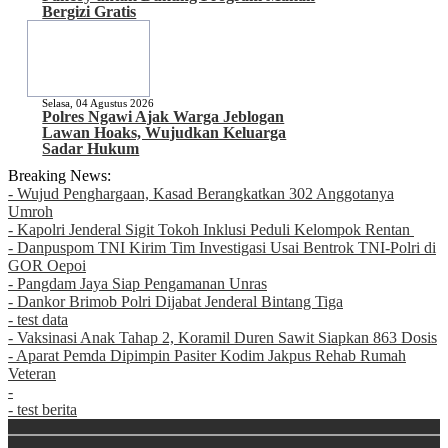
Bergizi Gratis
Selasa, 04 Agustus 2026
Polres Ngawi Ajak Warga Jeblogan
Lawan Hoaks, Wujudkan Keluarga
Sadar Hukum
Breaking News:
- Wujud Penghargaan, Kasad Berangkatkan 302 Anggotanya
Umroh
- Kapolri Jenderal Sigit Tokoh Inklusi Peduli Kelompok Rentan
- Danpuspom TNI Kirim Tim Investigasi Usai Bentrok TNI-Polri di
GOR Oepoi
- Pangdam Jaya Siap Pengamanan Unras
- Dankor Brimob Polri Dijabat Jenderal Bintang Tiga
- test data
- Vaksinasi Anak Tahap 2, Koramil Duren Sawit Siapkan 863 Dosis
- Aparat Pemda Dipimpin Pasiter Kodim Jakpus Rehab Rumah
Veteran
-
- test berita