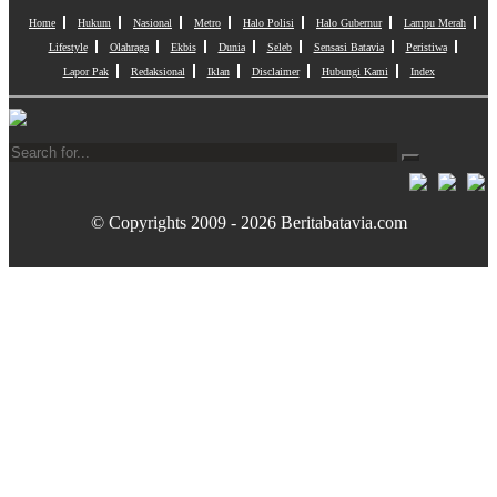
Home
Hukum
Nasional
Metro
Halo Polisi
Halo Gubernur
Lampu Merah
Lifestyle
Olahraga
Ekbis
Dunia
Seleb
Sensasi Batavia
Peristiwa
Lapor Pak
Redaksional
Iklan
Disclaimer
Hubungi Kami
Index
© Copyrights 2009 - 2026 Beritabatavia.com