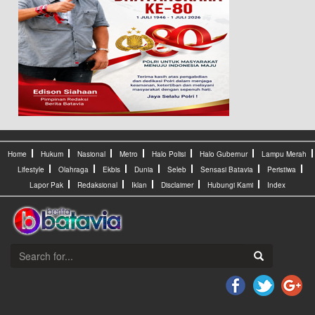
Home
Hukum
Nasional
Metro
Halo Polisi
Halo Gubernur
Lampu Merah
Lifestyle
Olahraga
Ekbis
Dunia
Seleb
Sensasi Batavia
Peristiwa
Lapor Pak
Redaksional
Iklan
Disclaimer
Hubungi Kami
Index