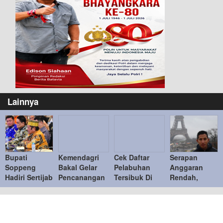
Lainnya
Bupati
Kemendagri
Cek Daftar
Serapan
Soppeng
Bakal Gelar
Pelabuhan
Anggaran
Hadiri Sertijab
Pencanangan
Tersibuk Di
Rendah,
Pj Gubernur
Gerakan
Aceh
Berdampak
Sulsel
Pembagian 10
Kinerja
Juta Bendera
Perekonomian
Merah Putih
Aceh