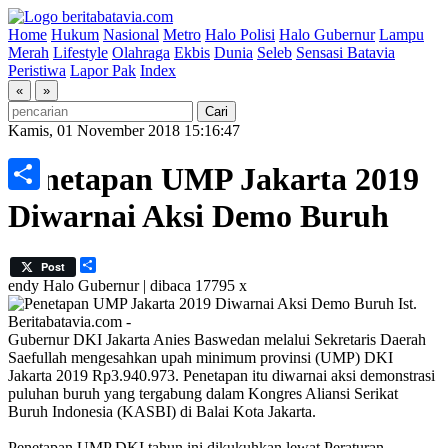
Home
Hukum
Nasional
Metro
Halo Polisi
Halo Gubernur
Lampu
Merah
Lifestyle
Olahraga
Ekbis
Dunia
Seleb
Sensasi Batavia
Peristiwa
Lapor Pak
Index
«
»
Kamis, 01 November 2018 15:16:47
Penetapan UMP Jakarta 2019
Share
Diwarnai Aksi Demo Buruh
Share
Post
endy
Halo Gubernur | dibaca 17795 x
Ist.
Beritabatavia.com -
Gubernur DKI Jakarta Anies Baswedan melalui Sekretaris Daerah
Saefullah mengesahkan upah minimum provinsi (UMP) DKI
Jakarta 2019 Rp3.940.973. Penetapan itu diwarnai aksi demonstrasi
puluhan buruh yang tergabung dalam Kongres Aliansi Serikat
Buruh Indonesia (KASBI) di Balai Kota Jakarta.
Penetapan UMP DKI tahun ini dikukuhkan lewat Peraturan