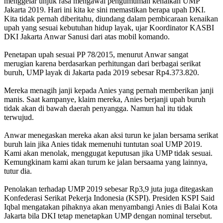
menggelar unjuk rasa mengawal pengumuman kenaikan UMP
Jakarta 2019. Hari ini kita ke sini memastikan berapa upah DKI.
Kita tidak pernah diberitahu, diundang dalam pembicaraan kenaikan
upah yang sesuai kebutuhan hidup layak, ujar Koordinator KASBI
DKI Jakarta Anwar Sanusi dari atas mobil komando.
Penetapan upah sesuai PP 78/2015, menurut Anwar sangat
merugian karena berdasarkan perhitungan dari berbagai serikat
buruh, UMP layak di Jakarta pada 2019 sebesar Rp4.373.820.
Mereka menagih janji kepada Anies yang pernah memberikan janji
manis. Saat kampanye, klaim mereka, Anies berjanji upah buruh
tidak akan di bawah daerah penyangga. Namun hal itu tidak
terwujud.
Anwar menegaskan mereka akan aksi turun ke jalan bersama serikat
buruh lain jika Anies tidak memenuhi tuntutan soal UMP 2019.
Kami akan menolak, menggugat keputusan jika UMP tidak sesuai.
Kemungkinam kami akan turum ke jalan bersaama yang lainnya,
tutur dia.
Penolakan terhadap UMP 2019 sebesar Rp3,9 juta juga ditegaskan
Konfederasi Serikat Pekerja Indonesia (KSPI). Presiden KSPI Said
Iqbal mengatakan pihaknya akan menyambangi Anies di Balai Kota
Jakarta bila DKI tetap menetapkan UMP dengan nominal tersebut.