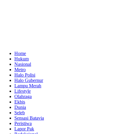
Home
Hukum
Nasional
Metro
Halo Polisi
Halo Gubernur
Lampu Merah
Lifestyle
Olahraga
Ekbis
Dunia
Seleb
Sensasi Batavia
Peristiwa
Lapor Pak