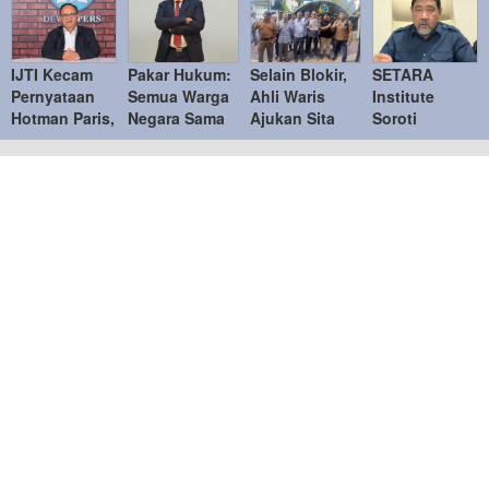
IJTI Kecam
Pakar Hukum:
Selain Blokir,
SETARA
Pernyataan
Semua Warga
Ahli Waris
Institute
Hotman Paris,
Negara Sama
Ajukan Sita
Soroti
Tegaskan
di Hadapan
Jaminan
Kejanggalan
Menghormati
Hukum
Tanah di Bukit
Kasus Febrie
Jurnalis
Podomoro di
Adriansyah,
Duren Sawit
Desak KPK
Ambil Alih