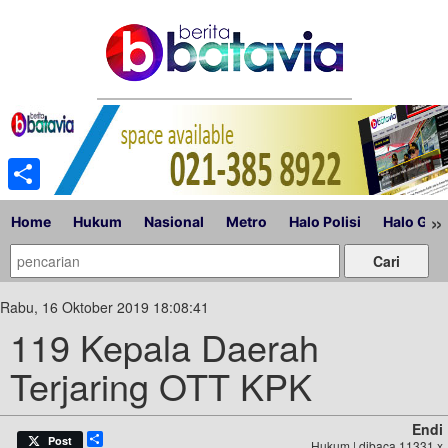
Share
»
Home
Hukum
Nasional
Metro
Halo Polisi
Halo Gub
Rabu, 16 Oktober 2019 18:08:41
119 Kepala Daerah
Terjaring OTT KPK
Endi
Share
Post
Hukum | dibaca 11331 x