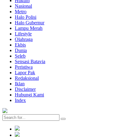
Hukum
Nasional
Metro
Halo Polisi
Halo Gubernur
Lampu Merah
Lifestyle
Olahraga
Ekbis
Dunia
Seleb
Sensasi Batavia
Peristiwa
Lapor Pak
Redaksional
Iklan
Disclaimer
Hubungi Kami
Index