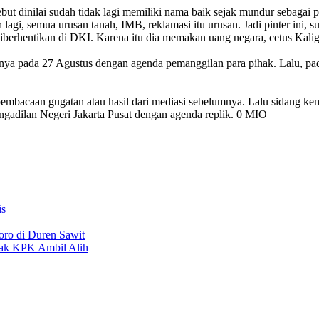
t dinilai sudah tidak lagi memiliki nama baik sejak mundur sebagai 
 lagi, semua urusan tanah, IMB, reklamasi itu urusan. Jadi pinter ini, 
berhentikan di DKI. Karena itu dia memakan uang negara, cetus Kalig
utnya pada 27 Agustus dengan agenda pemanggilan para pihak. Lalu, p
pembacaan gugatan atau hasil dari mediasi sebelumnya. Lalu sidang k
ngadilan Negeri Jakarta Pusat dengan agenda replik. 0 MIO
is
oro di Duren Sawit
sak KPK Ambil Alih