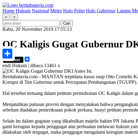
Home
Hukum
Nasional
Metro
Halo Polisi
Halo Gubernur
Lampu Me
«
»
Rabu, 20 November 2019 17:55:13
OC Kaligis Gugat Gubernur DK
Share
Post
Share
endi
Hukum | dibaca 13461 x
Ist.
Beritabatavia.com -
MANTAN terpidana kasus suap Otto Cornelis Ka
Korupsi di Tim Gubernur untuk Percepatan Pembangunan (TGUPP). 
Hal tersebut tertuang dalam petitum permohonan OC Kaligis dalam 
Menjatuhkan putusan provisi dengan menyatakan bahwa pengangkat
sebelum diadakan pemeriksaan pokok perkara, bunyi petitum permohon
Selain itu dalam gugatan yang dikabulkan majelis hakim PN Jakarta
ganti kerugian kepada penggugat atas perbuatan melawan hukum yang
dilakukan oleh tergugat, maka penggugat mengalami kerugian materii