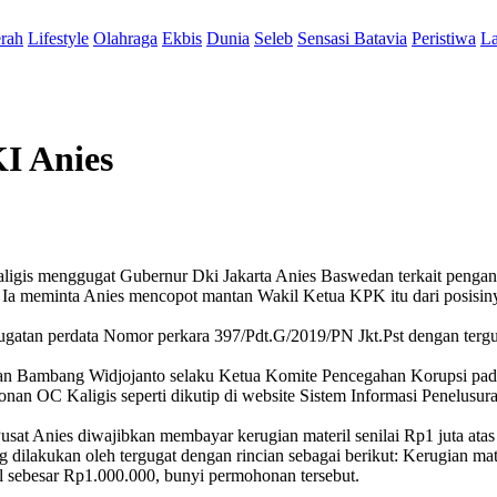
rah
Lifestyle
Olahraga
Ekbis
Dunia
Seleb
Sensasi Batavia
Peristiwa
La
I Anies
ligis menggugat Gubernur Dki Jakarta Anies Baswedan terkait penga
Ia meminta Anies mencopot mantan Wakil Ketua KPK itu dari posisi
gugatan perdata Nomor perkara 397/Pdt.G/2019/PN Jkt.Pst dengan ter
an Bambang Widjojanto selaku Ketua Komite Pencegahan Korupsi pad
an OC Kaligis seperti dikutip di website Sistem Informasi Penelusura
 Pusat Anies diwajibkan membayar kerugian materil senilai Rp1 juta
 dilakukan oleh tergugat dengan rincian sebagai berikut: Kerugian m
l sebesar Rp1.000.000, bunyi permohonan tersebut.