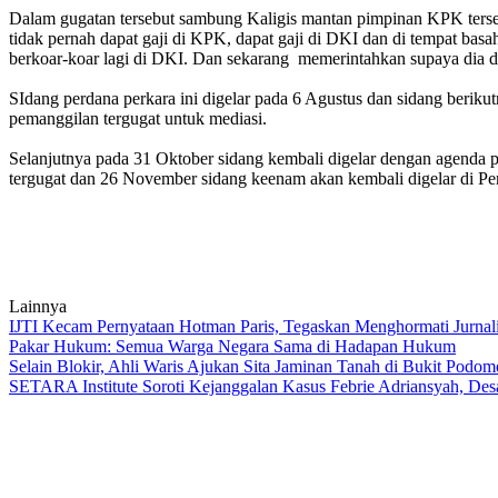
Dalam gugatan tersebut sambung Kaligis mantan pimpinan KPK tersebu
tidak pernah dapat gaji di KPK, dapat gaji di DKI dan di tempat basah
berkoar-koar lagi di DKI. Dan sekarang memerintahkan supaya dia di
SIdang perdana perkara ini digelar pada 6 Agustus dan sidang berik
pemanggilan tergugat untuk mediasi.
Selanjutnya pada 31 Oktober sidang kembali digelar dengan agenda 
tergugat dan 26 November sidang keenam akan kembali digelar di Pe
Lainnya
IJTI Kecam Pernyataan Hotman Paris, Tegaskan Menghormati Jurnal
Pakar Hukum: Semua Warga Negara Sama di Hadapan Hukum
Selain Blokir, Ahli Waris Ajukan Sita Jaminan Tanah di Bukit Podom
SETARA Institute Soroti Kejanggalan Kasus Febrie Adriansyah, De