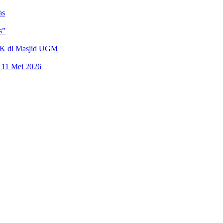
as
s”
 JK di Masjid UGM
n 11 Mei 2026