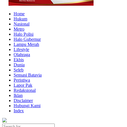
Home
Hukum
Nasional
Metro
Halo Polisi
Halo Gubernur
Lampu Merah
Lifestyle
Olahraga
Ekbis
Dunia
Seleb
Sensasi Batavia
Peristiwa
Lapor Pak
Redaksional
Iklan
Disclaimer
Hubungi Kami
Index