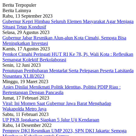
Berita Terpopuler
Berita Lainnya
Rabu, 13 September 2023
Gubernur Kepri Himbau Seluruh Elemen Masyarakat Agar Menjaga
Situasi Tetap Kondusif
Selasa, 29 Agustus 2023
Gubernur Jabar Resmikan Alun-alun Kota Cimahi, Semoga Bisa
Meningkatkan Investasi
Kamis, 17 Agustus 2023
Pemkot Cimahi Peringati HUT RI Ke 78, Pj. Wali Kota : Reflesikan
Semangat Kolektif Berkolaborasi
Senin, 12 Juni 2023
Penutupan Pembubaran Mentarlat Serta Pelepasan Peserta Latsitarda
Nusantara XLlll/2023
Minggu, 19 Maret 2023
Anies Dinilai Menikmati Politik Identitas, Politisi PDIP Riau :
Bertentangan Dengan Pancasila
Jumat, 17 Februari 2023
Viral: Ini Momen Saat Gubernur Jawa Barat Menghadap
Wakapolda Metro Jaya
Sabtu, 11 Februari 2023
UP PKB Jagakarsa Siapkan 5 Jalur Uji Kendaraan
Rabu, 14 Desember 2022
Pemprov DKI Resmikan UMP 2023, SPN DKI Jakarta: Semoga