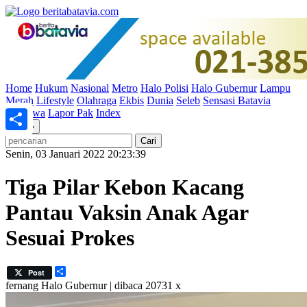
Home
Hukum
Nasional
Metro
Halo Polisi
Halo Gubernur
Lampu
Merah
Lifestyle
Olahraga
Ekbis
Dunia
Seleb
Sensasi Batavia
Peristiwa
Lapor Pak
Index
«
»
Share
Senin, 03 Januari 2022 20:23:39
Tiga Pilar Kebon Kacang
Pantau Vaksin Anak Agar
Sesuai Prokes
Share
Post
fernang
Halo Gubernur | dibaca 20731 x