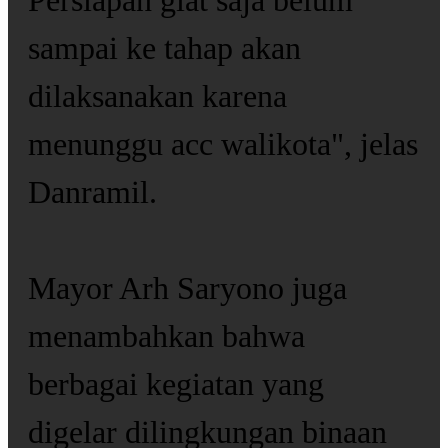
Persiapan giat saja belum
sampai ke tahap akan
dilaksanakan karena
menunggu acc walikota", jelas
Danramil.
Mayor Arh Saryono juga
menambahkan bahwa
berbagai kegiatan yang
digelar dilingkungan binaan