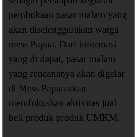
sebagai persiapan kegiatan
pembukaan pasar malam yang
akan diselenggarakan warga
mess Papua. Dari informasi
yang di dapat, pasar malam
yang rencananya akan digelar
di Mess Papua akan
memfokuskan aktivitas jual
beli produk produk UMKM.