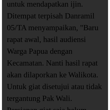
untuk mendapatkan ijin.
Ditempat terpisah Danramil
05/TA menyampaikan, "Baru
rapat awal, hasil audiensi
Warga Papua dengan
Kecamatan. Nanti hasil rapat
akan dilaporkan ke Walikota.
Untuk giat disetujui atau tidak
tergantung Pak Wali.