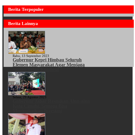
Berita Terpopuler
Berita Lainnya
Rabu, 13 September 2023
Gubernur Kepri Himbau Seluruh
Elemen Masyarakat Agar Menjaga
Situasi Tetap Kondusif
Selasa, 29 Agustus 2023
Gubernur Jabar Resmikan Alun-alun
Kota Cimahi, Semoga Bisa
Meningkatkan Investasi