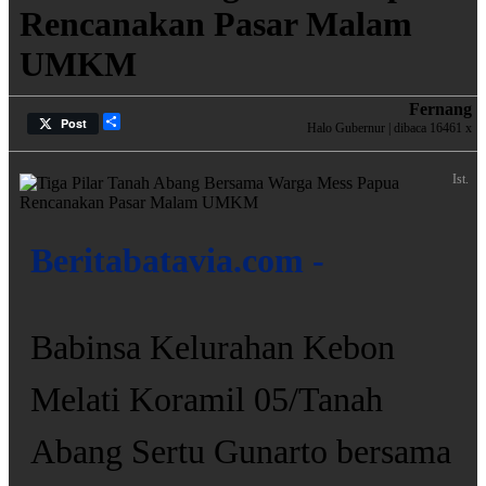
Rencanakan Pasar Malam
UMKM
Fernang
Share
Post
Halo Gubernur | dibaca 16461 x
Ist.
Beritabatavia.com -
Babinsa Kelurahan Kebon
Melati Koramil 05/Tanah
Abang Sertu Gunarto bersama