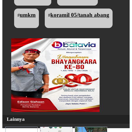
umkm
koramil 05/tanah abang
#
#
Lainnya