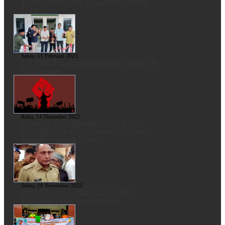
Barat Menghadap Wakapolda Metro
Jaya
Sabtu, 11 Februari 2023
UP PKB Jagakarsa Siapkan 5 Jalur Uji
Kendaraan
Rabu, 14 Desember 2022
Pemprov DKI Resmikan UMP 2023,
SPN DKI Jakarta: Semoga Membawa
Kebaikan untuk Semua
Sabtu, 19 November 2022
Sindir Partai Golkar, Gubsu Edy
Dituding Tidak Bermartabat