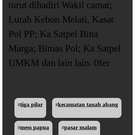
turut dihadiri Wakil camat;
Lurah Kebon Melati, Kasat
Pol PP; Ka Satpel Bina
Marga; Bimas Pol; Ka Satpel
UMKM dan lain lain. 0fer
tiga pilar
kecamatan tanah abang
#
#
mess papua
pasar malam
#
#