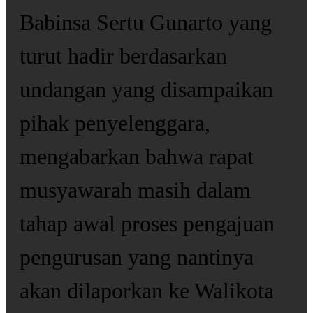
Babinsa Sertu Gunarto yang
turut hadir berdasarkan
undangan yang disampaikan
pihak penyelenggara,
mengabarkan bahwa rapat
musyawarah masih dalam
tahap awal proses pengajuan
pengurusan yang nantinya
akan dilaporkan ke Walikota