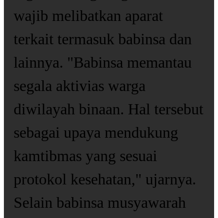
wajib melibatkan aparat
terkait termasuk babinsa dan
lainnya. "Babinsa memantau
segala aktivias warga
diwilayah binaan. Hal tersebut
sebagai upaya mendukung
kamtibmas yang sesuai
protokol kesehatan," ujarnya.
Selain babinsa musyawarah