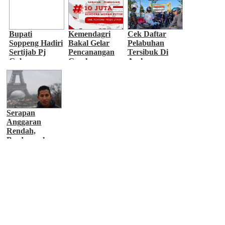
Bupati
Kemendagri
Cek Daftar
Soppeng Hadiri
Bakal Gelar
Pelabuhan
Sertijab Pj
Pencanangan
Tersibuk Di
Gubernur
Gerakan
Aceh
Sulsel
Pembagian 10
Juta Bendera
Merah Putih
Serapan
Anggaran
Rendah,
Berdampak
Kinerja
Perekonomian
Aceh