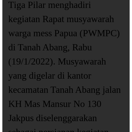
Tiga Pilar menghadiri
kegiatan Rapat musyawarah
warga mess Papua (PWMPC)
di Tanah Abang, Rabu
(19/1/2022). Musyawarah
yang digelar di kantor
kecamatan Tanah Abang jalan
KH Mas Mansur No 130
Jakpus diselenggarakan