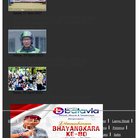
Jumat, 17 Juni 2022
Kasudin LH Jakarta Barat Ajak Warga
Ramaikan Giat PGJSS, Sambut HUT
Jakarta ke 495
Selasa, 19 April 2022
Ekonomi Kerakyatan Kita, Ridwan
Kamil Dukung Kemajuan UMKM
Senin, 18 April 2022
Gubernur Anies Baswedan Ditengah
Perayaan Paskah di Lapangan Banteng
Home
Hukum
Nasional
Metro
Halo Polisi
Halo Gubernur
Lampu Merah
Lifestyle
Olahraga
Ekbis
Dunia
Seleb
Sensasi Batavia
Peristiwa
Lapor Pak
Redaksional
Iklan
Disclaimer
Hubungi Kami
Index