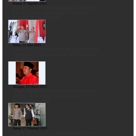
Kamis, 17 Agustus 2023
Pemkot Cimahi Peringati HUT RI Ke 78,
Pj. Wali Kota : Reflesikan Semangat
Kolektif Berkolaborasi
Senin, 12 Juni 2023
Penutupan Pembubaran Mentarlat Serta
Pelepasan Peserta Latsitarda Nusantara
XLlll/2023
Minggu, 19 Maret 2023
Anies Dinilai Menikmati Politik Identitas,
Politisi PDIP Riau : Bertentangan
Dengan Pancasila
Jumat, 17 Februari 2023
Viral: Ini Momen Saat Gubernur Jawa