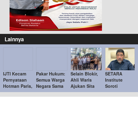
Lainnya
IJTI Kecam
Pakar Hukum:
Selain Blokir,
SETARA
Pernyataan
Semua Warga
Ahli Waris
Institute
Hotman Paris,
Negara Sama
Ajukan Sita
Soroti
Tegaskan
di Hadapan
Jaminan
Kejanggalan
Menghormati
Hukum
Tanah di Bukit
Kasus Febrie
Jurnalis
Podomoro di
Adriansyah,
Duren Sawit
Desak KPK
Ambil Alih