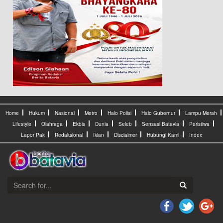
Home
Hukum
Nasional
Metro
Halo Polisi
Halo Gubernur
Lampu Merah
Lifestyle
Olahraga
Ekbis
Dunia
Seleb
Sensasi Batavia
Peristiwa
Lapor Pak
Redaksional
Iklan
Disclaimer
Hubungi Kami
Index