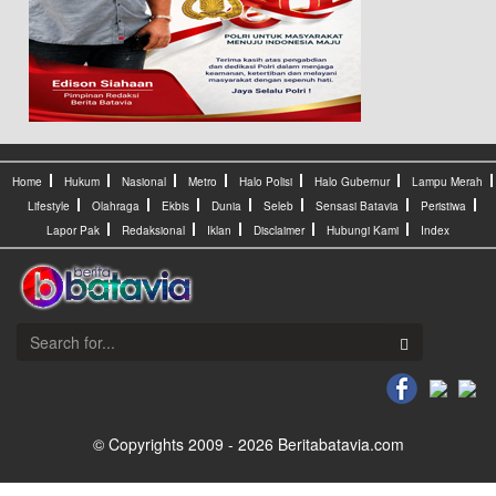
Home
Hukum
Nasional
Metro
Halo Polisi
Halo Gubernur
Lampu Merah
Lifestyle
Olahraga
Ekbis
Dunia
Seleb
Sensasi Batavia
Peristiwa
Lapor Pak
Redaksional
Iklan
Disclaimer
Hubungi Kami
Index
© Copyrights 2009 - 2026 Beritabatavia.com