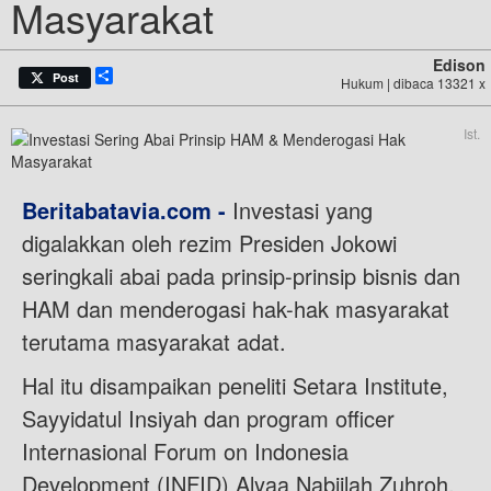
Masyarakat
Edison
Share
Post
Hukum | dibaca 13321 x
Ist.
Beritabatavia.com -
Investasi yang
digalakkan oleh rezim Presiden Jokowi
seringkali abai pada prinsip-prinsip bisnis dan
HAM dan menderogasi hak-hak masyarakat
terutama masyarakat adat.
Hal itu disampaikan peneliti Setara Institute,
Sayyidatul Insiyah dan program officer
Internasional Forum on Indonesia
Development (INFID) Alyaa Nabiilah Zuhroh,