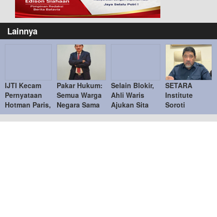
Lainnya
IJTI Kecam
Pakar Hukum:
Selain Blokir,
SETARA
Pernyataan
Semua Warga
Ahli Waris
Institute
Hotman Paris,
Negara Sama
Ajukan Sita
Soroti
Tegaskan
di Hadapan
Jaminan
Kejanggalan
Menghormati
Hukum
Tanah di Bukit
Kasus Febrie
Jurnalis
Podomoro di
Adriansyah,
Duren Sawit
Desak KPK
Ambil Alih