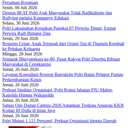
Persatuan-Kesatuan
Senin, 06 Juli 2026
Densus 88 AT Polri Ajak Masyarakat Tolak Radikalisme dan
Bullying melalui Kampanye Edukasi
Selasa, 30 Juni 2026
Polri Laksanakan Kenaikan Pangkat 87 Perwira Tinggi, Empat
Perwira Raih Bintang Tiga
Senin, 29 Juni 2026
Respons Cepat, Anak Terpisah dari Orang Tua di Thamrin Kembali
ke Pelukan Keluarga
Minggu, 28 Juni 2026
Semarak Bhayangkara ke-80, Pasar Rakyat Polri Diserbu Ribuan
Masyarakat di Cengkareng
Jumat, 26 Juni 2026
Layanan Konsultasi Reserse Bareskrim Polri Bantu Pelapor Pantau
Perkembangan Kasus
Jumat, 26 Juni 2026
Perkuat Struktur Organisasi, Polri Rotasi Jabatan PJU Mabes,
Kapolda Hingga Wakapolda
Jumat, 26 Juni 2026
Satgas Ops Damai Cartenz-2026 Amankan Terduga Anggota KKB
Kodap III Dulla di Intan Jaya
Jumat, 26 Juni 2026
Polri Mutasi 1.121 Personel, Perkuat Organisasi hingga Daerah