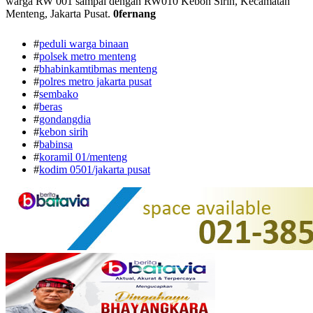
warga RW 001 sampai dengan RW010 Kebon Sirih, Kecamatan
Menteng, Jakarta Pusat.
0fernang
#
peduli warga binaan
#
polsek metro menteng
#
bhabinkamtibmas menteng
#
polres metro jakarta pusat
#
sembako
#
beras
#
gondangdia
#
kebon sirih
#
babinsa
#
koramil 01/menteng
#
kodim 0501/jakarta pusat