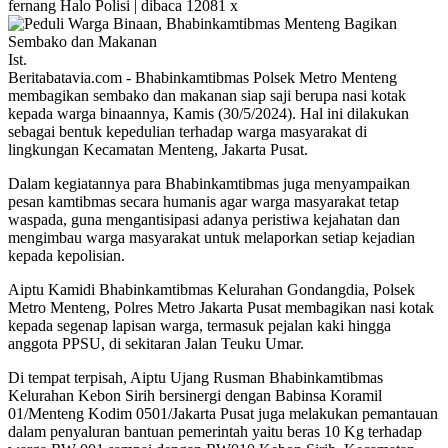
fernang
Halo Polisi | dibaca 12081 x
Ist.
Beritabatavia.com -
Bhabinkamtibmas Polsek Metro Menteng
membagikan sembako dan makanan siap saji berupa nasi kotak
kepada warga binaannya, Kamis (30/5/2024). Hal ini dilakukan
sebagai bentuk kepedulian terhadap warga masyarakat di
lingkungan Kecamatan Menteng, Jakarta Pusat.
Dalam kegiatannya para Bhabinkamtibmas juga menyampaikan
pesan kamtibmas secara humanis agar warga masyarakat tetap
waspada, guna mengantisipasi adanya peristiwa kejahatan dan
mengimbau warga masyarakat untuk melaporkan setiap kejadian
kepada kepolisian.
Aiptu Kamidi Bhabinkamtibmas Kelurahan Gondangdia, Polsek
Metro Menteng, Polres Metro Jakarta Pusat membagikan nasi kotak
kepada segenap lapisan warga, termasuk pejalan kaki hingga
anggota PPSU, di sekitaran Jalan Teuku Umar.
Di tempat terpisah, Aiptu Ujang Rusman Bhabinkamtibmas
Kelurahan Kebon Sirih bersinergi dengan Babinsa Koramil
01/Menteng Kodim 0501/Jakarta Pusat juga melakukan pemantauan
dalam penyaluran bantuan pemerintah yaitu beras 10 Kg terhadap