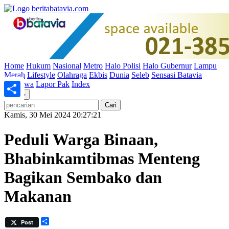
Home
Hukum
Nasional
Metro
Halo Polisi
Halo Gubernur
Lampu
Merah
Lifestyle
Olahraga
Ekbis
Dunia
Seleb
Sensasi Batavia
Peristiwa
Lapor Pak
Index
«
»
Share
Kamis, 30 Mei 2024 20:27:21
Peduli Warga Binaan,
Bhabinkamtibmas Menteng
Bagikan Sembako dan
Makanan
Share
Post