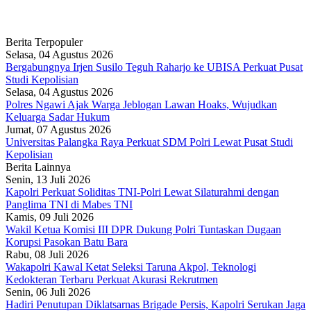
Berita Terpopuler
Selasa, 04 Agustus 2026
Bergabungnya Irjen Susilo Teguh Raharjo ke UBISA Perkuat Pusat
Studi Kepolisian
Selasa, 04 Agustus 2026
Polres Ngawi Ajak Warga Jeblogan Lawan Hoaks, Wujudkan
Keluarga Sadar Hukum
Jumat, 07 Agustus 2026
Universitas Palangka Raya Perkuat SDM Polri Lewat Pusat Studi
Kepolisian
Berita Lainnya
Senin, 13 Juli 2026
Kapolri Perkuat Soliditas TNI-Polri Lewat Silaturahmi dengan
Panglima TNI di Mabes TNI
Kamis, 09 Juli 2026
Wakil Ketua Komisi III DPR Dukung Polri Tuntaskan Dugaan
Korupsi Pasokan Batu Bara
Rabu, 08 Juli 2026
Wakapolri Kawal Ketat Seleksi Taruna Akpol, Teknologi
Kedokteran Terbaru Perkuat Akurasi Rekrutmen
Senin, 06 Juli 2026
Hadiri Penutupan Diklatsarnas Brigade Persis, Kapolri Serukan Jaga