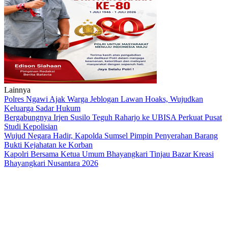
Lainnya
Polres Ngawi Ajak Warga Jeblogan Lawan Hoaks, Wujudkan
Keluarga Sadar Hukum
Bergabungnya Irjen Susilo Teguh Raharjo ke UBISA Perkuat Pusat
Studi Kepolisian
Wujud Negara Hadir, Kapolda Sumsel Pimpin Penyerahan Barang
Bukti Kejahatan ke Korban
Kapolri Bersama Ketua Umum Bhayangkari Tinjau Bazar Kreasi
Bhayangkari Nusantara 2026