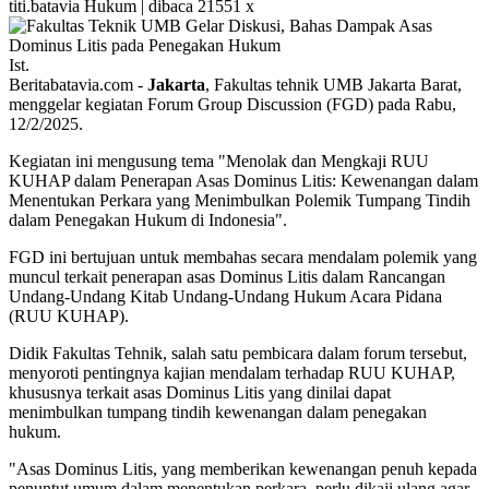
titi.batavia
Hukum | dibaca 21551 x
Ist.
Beritabatavia.com -
Jakarta
, Fakultas tehnik UMB Jakarta Barat,
menggelar kegiatan Forum Group Discussion (FGD) pada Rabu,
12/2/2025.
Kegiatan ini mengusung tema "Menolak dan Mengkaji RUU
KUHAP dalam Penerapan Asas Dominus Litis: Kewenangan dalam
Menentukan Perkara yang Menimbulkan Polemik Tumpang Tindih
dalam Penegakan Hukum di Indonesia".
FGD ini bertujuan untuk membahas secara mendalam polemik yang
muncul terkait penerapan asas Dominus Litis dalam Rancangan
Undang-Undang Kitab Undang-Undang Hukum Acara Pidana
(RUU KUHAP).
Didik Fakultas Tehnik, salah satu pembicara dalam forum tersebut,
menyoroti pentingnya kajian mendalam terhadap RUU KUHAP,
khususnya terkait asas Dominus Litis yang dinilai dapat
menimbulkan tumpang tindih kewenangan dalam penegakan
hukum.
"Asas Dominus Litis, yang memberikan kewenangan penuh kepada
penuntut umum dalam menentukan perkara, perlu dikaji ulang agar