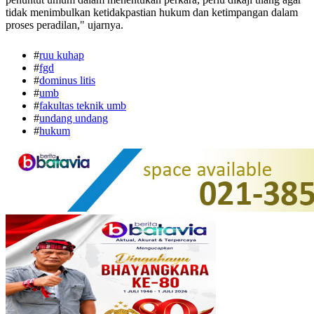
tidak menimbulkan ketidakpastian hukum dan ketimpangan dalam
proses peradilan," ujarnya.
#
ruu kuhap
#
fgd
#
dominus litis
#
umb
#
fakultas teknik umb
#
undang undang
#
hukum