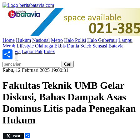
Home
Hukum
Nasional
Metro
Halo Polisi
Halo Gubernur
Lampu
Merah
Lifestyle
Olahraga
Ekbis
Dunia
Seleb
Sensasi Batavia
Peristiwa
Lapor Pak
Index
«
»
Share
Rabu, 12 Februari 2025 19:00:31
Fakultas Teknik UMB Gelar
Diskusi, Bahas Dampak Asas
Dominus Litis pada Penegakan
Hukum
Share
Post