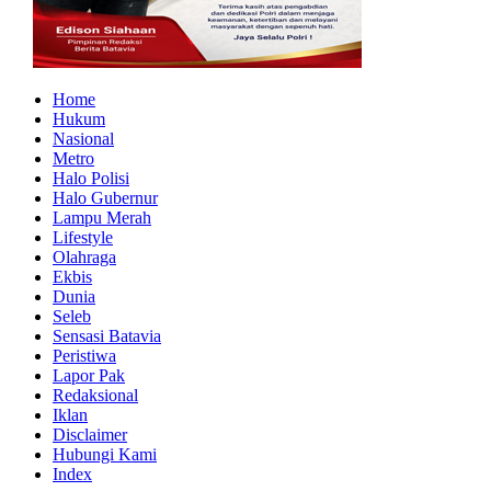
Home
Hukum
Nasional
Metro
Halo Polisi
Halo Gubernur
Lampu Merah
Lifestyle
Olahraga
Ekbis
Dunia
Seleb
Sensasi Batavia
Peristiwa
Lapor Pak
Redaksional
Iklan
Disclaimer
Hubungi Kami
Index