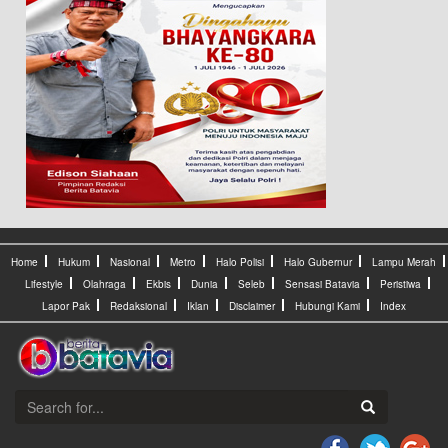
Home
Hukum
Nasional
Metro
Halo Polisi
Halo Gubernur
Lampu Merah
Lifestyle
Olahraga
Ekbis
Dunia
Seleb
Sensasi Batavia
Peristiwa
Lapor Pak
Redaksional
Iklan
Disclaimer
Hubungi Kami
Index