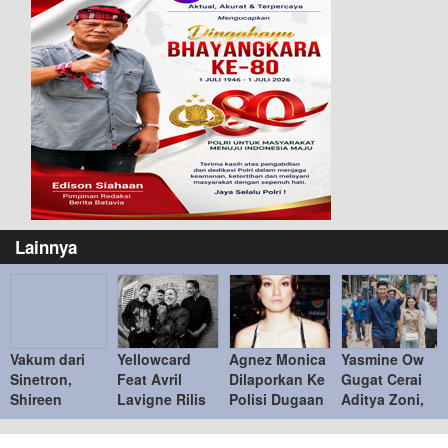
Lainnya
Vakum dari
Yellowcard
Agnez Monica
Yasmine Ow
Sinetron,
Feat Avril
Dilaporkan Ke
Gugat Cerai
Shireen
Lavigne Rilis
Polisi Dugaan
Aditya Zoni,
Sungkar
Single Terbaru
Tidak Memiliki
Mengaku
Fokus
“Better Days”
Itikad Baik
Sering