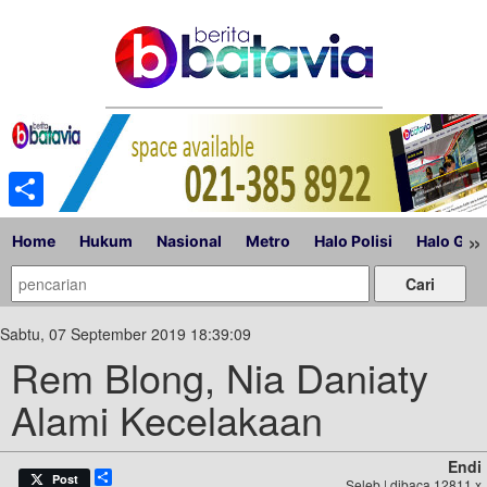
Share
»
Home
Hukum
Nasional
Metro
Halo Polisi
Halo Gub
Sabtu, 07 September 2019 18:39:09
Rem Blong, Nia Daniaty
Alami Kecelakaan
Endi
Share
Post
Seleb | dibaca 12811 x